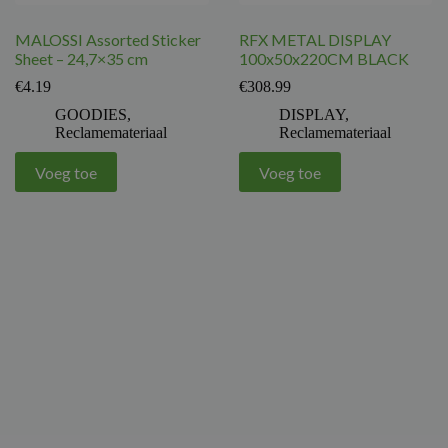
MALOSSI Assorted Sticker
RFX METAL DISPLAY
Sheet – 24,7×35 cm
100x50x220CM BLACK
€
4.19
€
308.99
GOODIES
,
DISPLAY
,
Reclamemateriaal
Reclamemateriaal
Voeg toe
Voeg toe