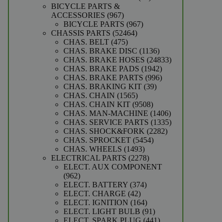
producten
BICYCLE PARTS &
967
ACCESSORIES
967
producten
967
BICYCLE PARTS
967
52464
producten
CHASSIS PARTS
52464
475
producten
CHAS. BELT
475
producten
1136
CHAS. BRAKE DISC
1136
producten
24833
CHAS. BRAKE HOSES
24833
1942
producten
CHAS. BRAKE PADS
1942
producten
996
CHAS. BRAKE PARTS
996
39
producten
CHAS. BRAKING KIT
39
1565
producten
CHAS. CHAIN
1565
producten
9508
CHAS. CHAIN KIT
9508
producten
1406
CHAS. MAN-MACHINE
1406
producten
1335
CHAS. SERVICE PARTS
1335
2282
producten
CHAS. SHOCK&FORK
2282
5454
producten
CHAS. SPROCKET
5454
1493
producten
CHAS. WHEELS
1493
producten
2278
ELECTRICAL PARTS
2278
producten
ELECT. AUX COMPONENT
962
962
producten
374
ELECT. BATTERY
374
42
producten
ELECT. CHARGE
42
producten
164
ELECT. IGNITION
164
producten
91
ELECT. LIGHT BULB
91
producten
441
ELECT. SPARK PLUG
441