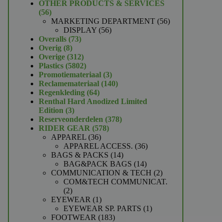
product
OTHER PRODUCTS & SERVICES
56
56
producten
56
MARKETING DEPARTMENT
56
56
producten
DISPLAY
56
73
producten
Overalls
73
8
producten
Overig
8
producten
312
Overige
312
producten
5802
Plastics
5802
producten
3
Promotiemateriaal
3
producten
140
Reclamemateriaal
140
64
producten
Regenkleding
64
producten
Renthal Hard Anodized Limited
3
Edition
3
producten
378
Reserveonderdelen
378
578
producten
RIDER GEAR
578
36
producten
APPAREL
36
producten
36
APPAREL ACCESS.
36
14
producten
BAGS & PACKS
14
producten
14
BAG&PACK BAGS
14
producten
2
COMMUNICATION & TECH
2
producten
COM&TECH COMMUNICAT.
2
2
producten
1
EYEWEAR
1
product
1
EYEWEAR SP. PARTS
1
183
product
FOOTWEAR
183