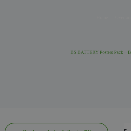
Ga
naar
de
Home
Over on
inhoud
BS BATTERY Posters Pack – B