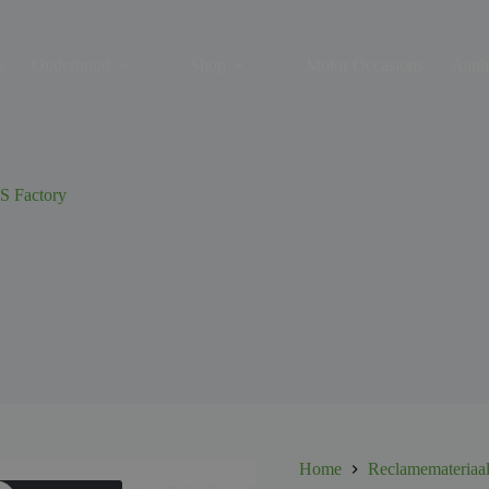
s
Onderhoud
Shop
Motor Occasions
Aanh
S Factory
Home
Reclamemateriaa