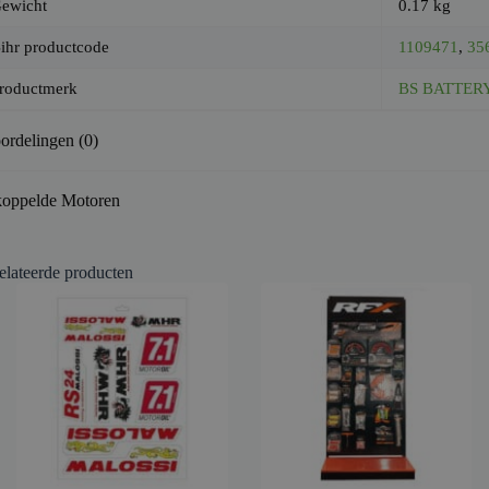
ewicht
0.17 kg
ihr productcode
1109471
,
35
roductmerk
BS BATTER
ordelingen (0)
oppelde Motoren
elateerde producten