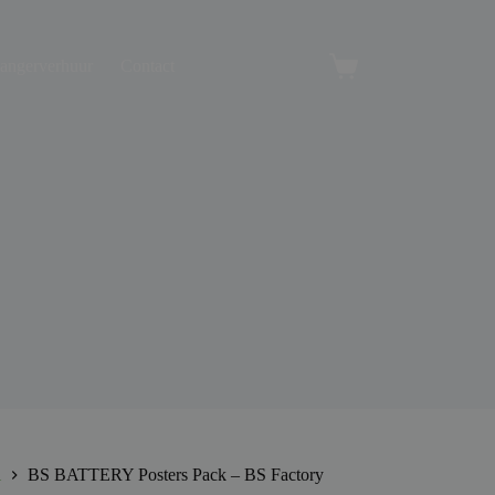
angerverhuur
Contact
Winkelwagen
l
BS BATTERY Posters Pack – BS Factory