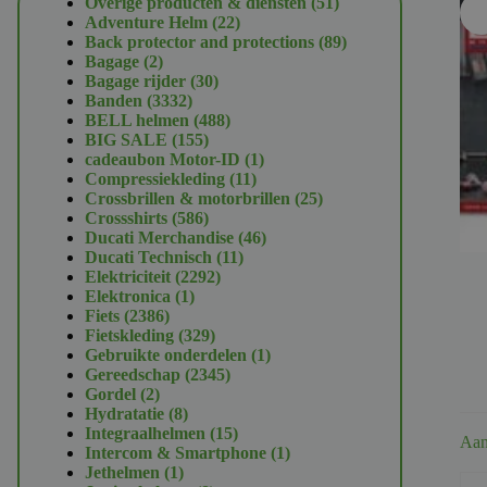
51
Overige producten & diensten
51
U
22
producten
Adventure Helm
22
producten
89
Back protector and protections
89
2
producten
Bagage
2
producten
30
Bagage rijder
30
3332
producten
Banden
3332
producten
488
BELL helmen
488
155
producten
BIG SALE
155
producten
1
cadeaubon Motor-ID
1
11
product
Compressiekleding
11
producten
25
Crossbrillen & motorbrillen
25
586
producten
Crossshirts
586
producten
46
Ducati Merchandise
46
11
producten
Ducati Technisch
11
2292
producten
Elektriciteit
2292
1
producten
Elektronica
1
2386
product
Fiets
2386
producten
329
Fietskleding
329
producten
1
Gebruikte onderdelen
1
2345
product
Gereedschap
2345
2
producten
Gordel
2
producten
8
Hydratatie
8
producten
15
Integraalhelmen
15
Aan
producten
1
Intercom & Smartphone
1
1
product
Jethelmen
1