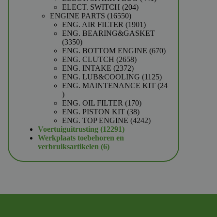
204
producten
ELECT. SWITCH
204
16550
producten
ENGINE PARTS
16550
producten
1901
ENG. AIR FILTER
1901
producten
ENG. BEARING&GASKET
3350
3350
producten
670
ENG. BOTTOM ENGINE
670
2658
producten
ENG. CLUTCH
2658
2372
producten
ENG. INTAKE
2372
producten
1125
ENG. LUB&COOLING
1125
producten
ENG. MAINTENANCE KIT
24
24
producten
170
ENG. OIL FILTER
170
38
producten
ENG. PISTON KIT
38
producten
4242
ENG. TOP ENGINE
4242
12291
producten
Voertuiguitrusting
12291
producten
Werkplaats toebehoren en
6
verbruiksartikelen
6
producten