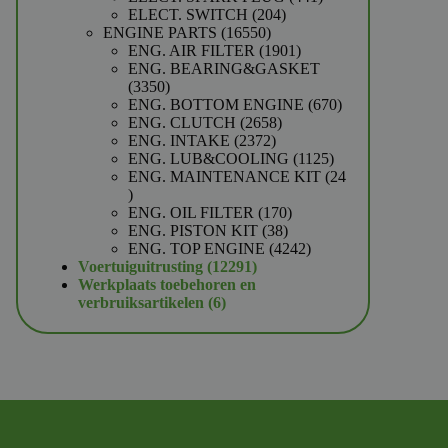
204
producten
ELECT. SWITCH
204
16550
producten
ENGINE PARTS
16550
producten
1901
ENG. AIR FILTER
1901
producten
ENG. BEARING&GASKET
3350
3350
producten
670
ENG. BOTTOM ENGINE
670
2658
producten
ENG. CLUTCH
2658
2372
producten
ENG. INTAKE
2372
producten
1125
ENG. LUB&COOLING
1125
producten
ENG. MAINTENANCE KIT
24
24
producten
170
ENG. OIL FILTER
170
38
producten
ENG. PISTON KIT
38
producten
4242
ENG. TOP ENGINE
4242
12291
producten
Voertuiguitrusting
12291
producten
Werkplaats toebehoren en
6
verbruiksartikelen
6
producten