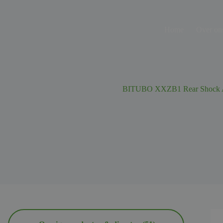
Ga
naar
de
Home
Over on
inhoud
BITUBO XXZB1 Rear Shock A