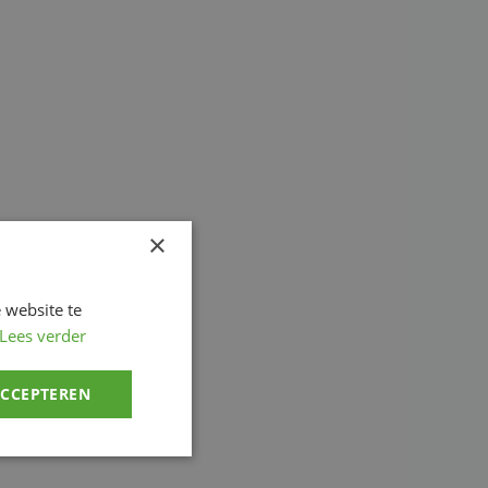
×
 website te
Lees verder
ACCEPTEREN