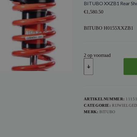
BITUBO XXZB1 Rear Sh
€
1,580.50
BITUBO H0155XXZB1
2 op voorraad
BITUBO
XXZB1
Rear
Shock
Absorber
aantal
ARTIKELNUMMER:
1115
CATEGORIE:
RIJWIELGE
MERK:
BITUBO