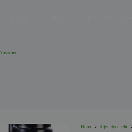
s
Onderhoud
Shop
Motor Occasions
Aanh
bsorber
Home
Rijwielgedeelte