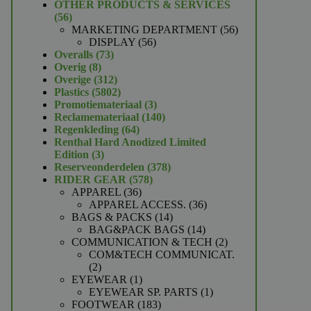
product
OTHER PRODUCTS & SERVICES
56
56
producten
56
MARKETING DEPARTMENT
56
56
producten
DISPLAY
56
73
producten
Overalls
73
8
producten
Overig
8
producten
312
Overige
312
producten
5802
Plastics
5802
producten
3
Promotiemateriaal
3
producten
140
Reclamemateriaal
140
64
producten
Regenkleding
64
producten
Renthal Hard Anodized Limited
3
Edition
3
producten
378
Reserveonderdelen
378
578
producten
RIDER GEAR
578
36
producten
APPAREL
36
producten
36
APPAREL ACCESS.
36
14
producten
BAGS & PACKS
14
producten
14
BAG&PACK BAGS
14
producten
2
COMMUNICATION & TECH
2
producten
COM&TECH COMMUNICAT.
2
2
producten
1
EYEWEAR
1
product
1
EYEWEAR SP. PARTS
1
183
product
FOOTWEAR
183