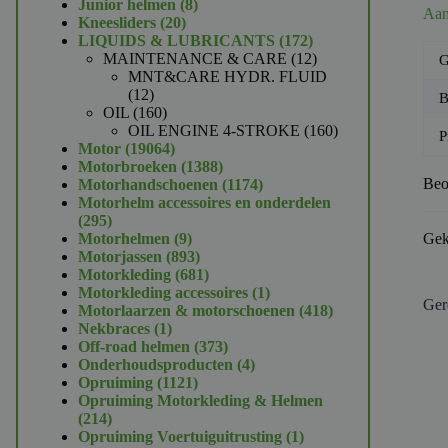
product
8
Junior helmen
8
Aan
20
producten
Kneesliders
20
producten
172
LIQUIDS & LUBRICANTS
172
producten
12
MAINTENANCE & CARE
12
G
producten
MNT&CARE HYDR. FLUID
12
12
B
producten
160
OIL
160
producten
160
OIL ENGINE 4-STROKE
160
P
19064
producten
Motor
19064
producten
1388
Motorbroeken
1388
producten
1174
Beo
Motorhandschoenen
1174
producten
Motorhelm accessoires en onderdelen
295
295
producten
9
Motorhelmen
9
Gek
producten
893
Motorjassen
893
producten
681
Motorkleding
681
producten
1
Motorkleding accessoires
1
Ger
product
418
Motorlaarzen & motorschoenen
418
1
producten
Nekbraces
1
product
373
Off-road helmen
373
producten
4
Onderhoudsproducten
4
1121
producten
Opruiming
1121
producten
Opruiming Motorkleding & Helmen
214
214
producten
1
Opruiming Voertuiguitrusting
1