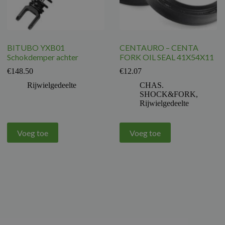
BITUBO YXB01
CENTAURO – CENTA
Schokdemper achter
FORK OIL SEAL 41X54X11
€
148.50
€
12.07
Rijwielgedeelte
CHAS.
SHOCK&FORK
,
Rijwielgedeelte
Voeg toe
Voeg toe