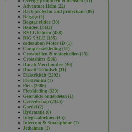
51
Overige producten & diensten
51
22
producten
Adventure Helm
22
producten
89
Back protector and protections
89
2
producten
Bagage
2
producten
30
Bagage rijder
30
3332
producten
Banden
3332
producten
488
BELL helmen
488
155
producten
BIG SALE
155
producten
1
cadeaubon Motor-ID
1
11
product
Compressiekleding
11
producten
25
Crossbrillen & motorbrillen
25
586
producten
Crossshirts
586
producten
46
Ducati Merchandise
46
11
producten
Ducati Technisch
11
2292
producten
Elektriciteit
2292
1
producten
Elektronica
1
2386
product
Fiets
2386
producten
329
Fietskleding
329
producten
1
Gebruikte onderdelen
1
2345
product
Gereedschap
2345
2
producten
Gordel
2
producten
8
Hydratatie
8
producten
15
Integraalhelmen
15
producten
1
Intercom & Smartphone
1
1
product
Jethelmen
1