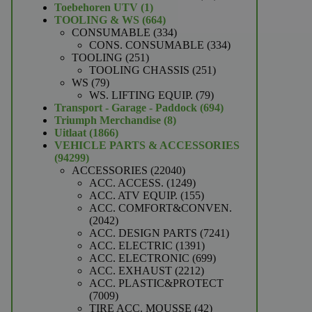
1
producten
Toebehoren UTV
1
product
664
TOOLING & WS
664
producten
334
CONSUMABLE
334
producten
334
CONS. CONSUMABLE
334
251
producten
TOOLING
251
producten
251
TOOLING CHASSIS
251
79
producten
WS
79
producten
79
WS. LIFTING EQUIP.
79
producten
694
Transport - Garage - Paddock
694
8
producten
Triumph Merchandise
8
1866
producten
Uitlaat
1866
producten
VEHICLE PARTS & ACCESSORIES
94299
94299
producten
22040
ACCESSORIES
22040
producten
1249
ACC. ACCESS.
1249
producten
155
ACC. ATV EQUIP.
155
producten
ACC. COMFORT&CONVEN.
2042
2042
producten
7241
ACC. DESIGN PARTS
7241
1391
producten
ACC. ELECTRIC
1391
producten
699
ACC. ELECTRONIC
699
2212
producten
ACC. EXHAUST
2212
producten
ACC. PLASTIC&PROTECT
7009
7009
producten
42
TIRE ACC. MOUSSE
42