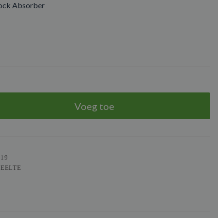
ock Absorber
Voeg toe
119
DEELTE