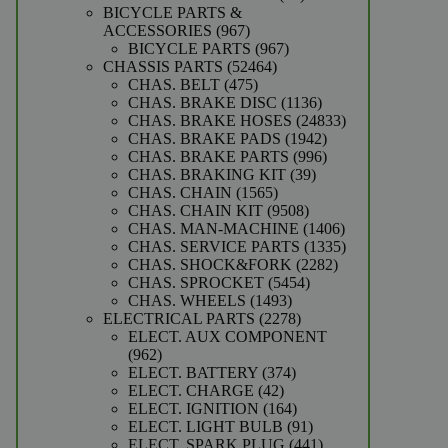
producten
BICYCLE PARTS &
967
ACCESSORIES
967
producten
967
BICYCLE PARTS
967
52464
producten
CHASSIS PARTS
52464
475
producten
CHAS. BELT
475
producten
1136
CHAS. BRAKE DISC
1136
producten
24833
CHAS. BRAKE HOSES
24833
1942
producten
CHAS. BRAKE PADS
1942
producten
996
CHAS. BRAKE PARTS
996
39
producten
CHAS. BRAKING KIT
39
1565
producten
CHAS. CHAIN
1565
producten
9508
CHAS. CHAIN KIT
9508
producten
1406
CHAS. MAN-MACHINE
1406
producten
1335
CHAS. SERVICE PARTS
1335
2282
producten
CHAS. SHOCK&FORK
2282
5454
producten
CHAS. SPROCKET
5454
1493
producten
CHAS. WHEELS
1493
producten
2278
ELECTRICAL PARTS
2278
producten
ELECT. AUX COMPONENT
962
962
producten
374
ELECT. BATTERY
374
42
producten
ELECT. CHARGE
42
producten
164
ELECT. IGNITION
164
producten
91
ELECT. LIGHT BULB
91
producten
441
ELECT. SPARK PLUG
441