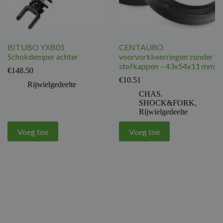
BITUBO YXB01
CENTAURO
Schokdemper achter
voorvorkkeerringen zonder
stofkappen – 43x54x11 mm
€
148.50
€
10.51
Rijwielgedeelte
CHAS.
SHOCK&FORK
,
Rijwielgedeelte
Voeg toe
Voeg toe