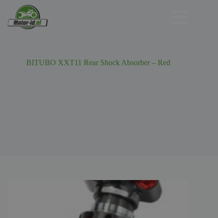
Ga
naar
de
inhoud
BITUBO XXT11 Rear Shock Absorber – Red