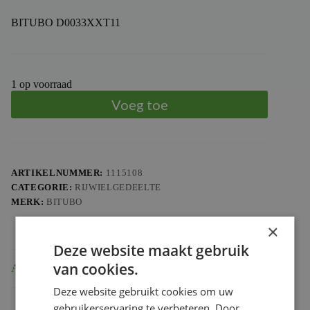
BITUBO D0033XXT11
1 op voorraad
Voeg toe
ARTIKELNUMMER:
1115108
CATEGORIE:
RIJWIELGEDEELTE
MERK:
BITUBO
×
Deze website maakt gebruik
van cookies.
Aanvullende informatie
Deze website gebruikt cookies om uw
Gewicht
3.26 kg
gebruikerservaring te verbeteren. Door