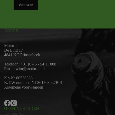
Versturen
ADRES
Motor-id
De Lind 17
4841 KC Prinsenbeek
Telefoon:
+31 (0)76 - 54 11 888
Email:
wim@motor-id.nl
K.v.K: 80530338
B.T.W-nummer: NL861703947B01
Algemene voorwaarden
OPENINGSTIJDEN