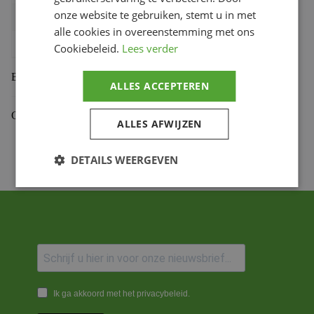
onze website te gebruiken, stemt u in met
Bihr productcode
1115108
,
8033914253868
alle cookies in overeenstemming met ons
Productmerk
BITUBO
Cookiebeleid.
Lees verder
Beoordelingen (0)
ALLES ACCEPTEREN
Gekoppelde Motoren
ALLES AFWIJZEN
DETAILS WEERGEVEN
Ik ga akkoord met het privacybeleid.