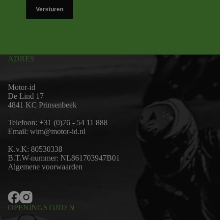
Versturen
ADRES
Motor-id
De Lind 17
4841 KC Prinsenbeek
Telefoon:
+31 (0)76 - 54 11 888
Email:
wim@motor-id.nl
K.v.K: 80530338
B.T.W-nummer: NL861703947B01
Algemene voorwaarden
OPENINGSTIJDEN