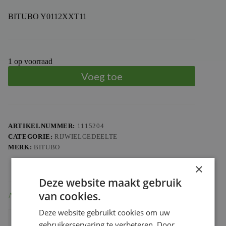
BITUBO Y0112XXT11
1 op voorraad
Voeg toe
ARTIKELNUMMER:
1115204
CATEGORIE:
RIJWIELGEDEELTE
MERK:
BITUBO
×
Deze website maakt gebruik
van cookies.
Aanvullende informatie
Deze website gebruikt cookies om uw
Gewicht
3.421 kg
gebruikerservaring te verbeteren. Door