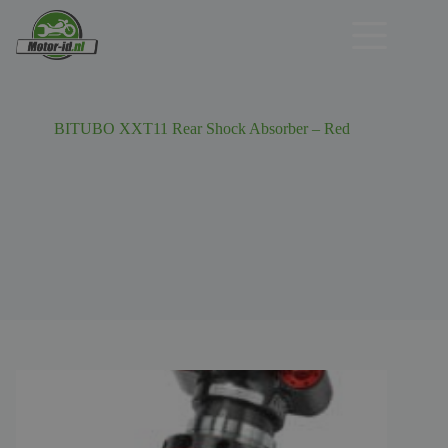
Ga
naar
de
inhoud
BITUBO XXT11 Rear Shock Absorber – Red