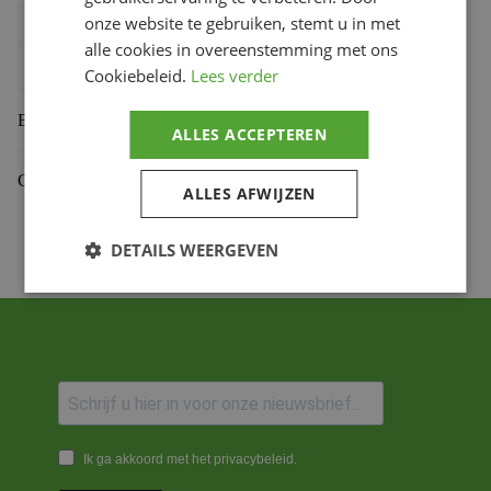
onze website te gebruiken, stemt u in met
Bihr productcode
1115204
,
8033914254438
alle cookies in overeenstemming met ons
Productmerk
BITUBO
Cookiebeleid.
Lees verder
Beoordelingen (0)
ALLES ACCEPTEREN
Gekoppelde Motoren
ALLES AFWIJZEN
DETAILS WEERGEVEN
Ik ga akkoord met het privacybeleid.