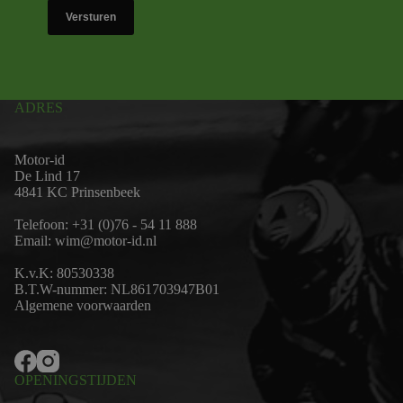
Versturen
ADRES
Motor-id
De Lind 17
4841 KC Prinsenbeek
Telefoon:
+31 (0)76 - 54 11 888
Email:
wim@motor-id.nl
K.v.K: 80530338
B.T.W-nummer: NL861703947B01
Algemene voorwaarden
OPENINGSTIJDEN