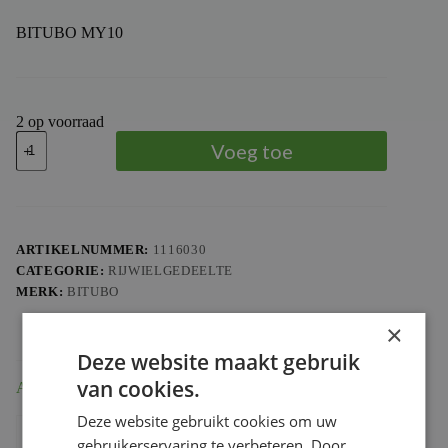
BITUBO MY10
2 op voorraad
BITUBO
Voeg toe
Progressive
Fork
Springs
Kit
aantal
ARTIKELNUMMER:
1116030
CATEGORIE:
RIJWIELGEDEELTE
MERK:
BITUBO
×
Deze website maakt gebruik
van cookies.
Aanvullende informatie
Deze website gebruikt cookies om uw
Gewicht
3.14 kg
gebruikerservaring te verbeteren. Door