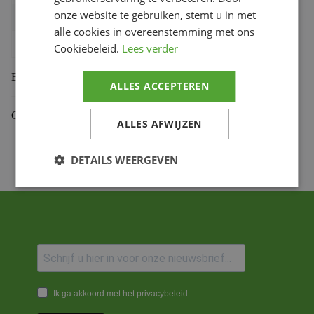
onze website te gebruiken, stemt u in met
Bihr productcode
1116030
,
8033914079031
alle cookies in overeenstemming met ons
Productmerk
BITUBO
Cookiebeleid.
Lees verder
Beoordelingen (0)
ALLES ACCEPTEREN
Gekoppelde Motoren
ALLES AFWIJZEN
DETAILS WEERGEVEN
Ik ga akkoord met het privacybeleid.