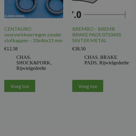
CENTAURO
BREMBO – BREMB
voorvorkkeerringen zonder
BRAKE PADS 07104XS
stofkappen – 33x46x11 mm
SINTER METAL
€
12.58
€
38.50
CHAS.
CHAS. BRAKE
SHOCK&FORK
,
PADS
,
Rijwielgedeelte
Rijwielgedeelte
Voeg toe
Voeg toe