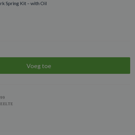
 Spring Kit – with Oil
Voeg toe
099
DEELTE