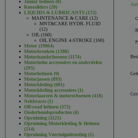
product
8
Junior helmen
8
Aan
20
producten
Kneesliders
20
producten
172
LIQUIDS & LUBRICANTS
172
producten
12
MAINTENANCE & CARE
12
G
producten
MNT&CARE HYDR. FLUID
12
12
B
producten
160
OIL
160
producten
160
OIL ENGINE 4-STROKE
160
P
19064
producten
Motor
19064
producten
1388
Motorbroeken
1388
producten
1174
Beo
Motorhandschoenen
1174
producten
Motorhelm accessoires en onderdelen
295
295
producten
9
Motorhelmen
9
Gek
producten
893
Motorjassen
893
producten
681
Motorkleding
681
producten
1
Motorkleding accessoires
1
Ger
product
418
Motorlaarzen & motorschoenen
418
1
producten
Nekbraces
1
product
373
Off-road helmen
373
producten
4
Onderhoudsproducten
4
1121
producten
Opruiming
1121
producten
Opruiming Motorkleding & Helmen
214
214
producten
1
Opruiming Voertuiguitrusting
1