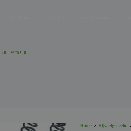
s
Onderhoud
Shop
Motor Occasions
Aanh
it – with Oil
Home
Rijwielgedeelte