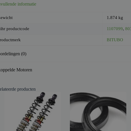
vullende informatie
ewicht
1.874 kg
ihr productcode
1107099
,
80
roductmerk
BITUBO
ordelingen (0)
oppelde Motoren
elateerde producten