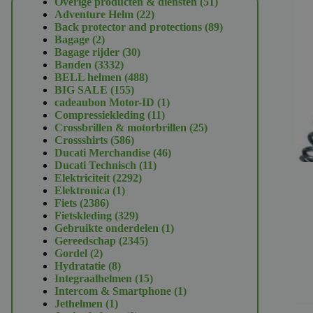
51
Overige producten & diensten
51
22
producten
Adventure Helm
22
producten
89
Back protector and protections
89
2
producten
Bagage
2
producten
30
Bagage rijder
30
3332
producten
Banden
3332
producten
488
BELL helmen
488
155
producten
BIG SALE
155
producten
1
cadeaubon Motor-ID
1
11
product
Compressiekleding
11
producten
25
Crossbrillen & motorbrillen
25
586
producten
Crossshirts
586
producten
46
Ducati Merchandise
46
11
producten
Ducati Technisch
11
2292
producten
Elektriciteit
2292
1
producten
Elektronica
1
2386
product
Fiets
2386
producten
329
Fietskleding
329
producten
1
Gebruikte onderdelen
1
2345
product
Gereedschap
2345
2
producten
Gordel
2
producten
8
Hydratatie
8
producten
15
Integraalhelmen
15
producten
1
Intercom & Smartphone
1
1
product
Jethelmen
1