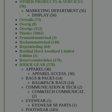
product
OTHER PRODUCTS & SERVICES
56
56
producten
56
MARKETING DEPARTMENT
56
56
producten
DISPLAY
56
73
producten
Overalls
73
8
producten
Overig
8
producten
312
Overige
312
producten
5802
Plastics
5802
producten
3
Promotiemateriaal
3
producten
140
Reclamemateriaal
140
64
producten
Regenkleding
64
producten
Renthal Hard Anodized Limited
3
Edition
3
producten
378
Reserveonderdelen
378
578
producten
RIDER GEAR
578
36
producten
APPAREL
36
producten
36
APPAREL ACCESS.
36
14
producten
BAGS & PACKS
14
producten
14
BAG&PACK BAGS
14
producten
2
COMMUNICATION & TECH
2
producten
COM&TECH COMMUNICAT.
2
2
producten
1
EYEWEAR
1
product
1
EYEWEAR SP. PARTS
1
183
product
FOOTWEAR
183