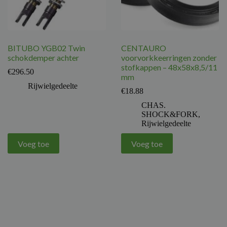
BITUBO YGB02 Twin
CENTAURO
schokdemper achter
voorvorkkeerringen zonder
stofkappen – 48x58x8,5/11
€
296.50
mm
Rijwielgedeelte
€
18.88
CHAS.
SHOCK&FORK
,
Rijwielgedeelte
Voeg toe
Voeg toe