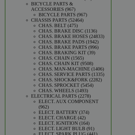
producten
BICYCLE PARTS &
967
ACCESSORIES
967
producten
967
BICYCLE PARTS
967
52464
producten
CHASSIS PARTS
52464
475
producten
CHAS. BELT
475
producten
1136
CHAS. BRAKE DISC
1136
producten
24833
CHAS. BRAKE HOSES
24833
1942
producten
CHAS. BRAKE PADS
1942
producten
996
CHAS. BRAKE PARTS
996
39
producten
CHAS. BRAKING KIT
39
1565
producten
CHAS. CHAIN
1565
producten
9508
CHAS. CHAIN KIT
9508
producten
1406
CHAS. MAN-MACHINE
1406
producten
1335
CHAS. SERVICE PARTS
1335
2282
producten
CHAS. SHOCK&FORK
2282
5454
producten
CHAS. SPROCKET
5454
1493
producten
CHAS. WHEELS
1493
producten
2278
ELECTRICAL PARTS
2278
producten
ELECT. AUX COMPONENT
962
962
producten
374
ELECT. BATTERY
374
42
producten
ELECT. CHARGE
42
producten
164
ELECT. IGNITION
164
producten
91
ELECT. LIGHT BULB
91
producten
441
ELECT. SPARK PLUG
441