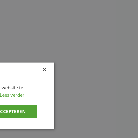
×
 website te
Lees verder
ACCEPTEREN