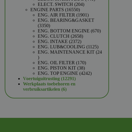
204
producten
ELECT. SWITCH
204
16550
producten
ENGINE PARTS
16550
producten
1901
ENG. AIR FILTER
1901
producten
ENG. BEARING&GASKET
3350
3350
producten
670
ENG. BOTTOM ENGINE
670
2658
producten
ENG. CLUTCH
2658
2372
producten
ENG. INTAKE
2372
producten
1125
ENG. LUB&COOLING
1125
producten
ENG. MAINTENANCE KIT
24
24
producten
170
ENG. OIL FILTER
170
38
producten
ENG. PISTON KIT
38
producten
4242
ENG. TOP ENGINE
4242
12291
producten
Voertuiguitrusting
12291
producten
Werkplaats toebehoren en
6
verbruiksartikelen
6
producten