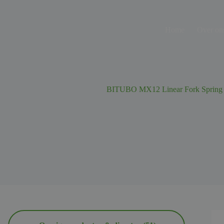
Ga
naar
de
Home
Over on
inhoud
BITUBO MX12 Linear Fork Spring K