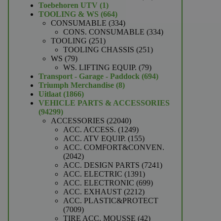
1
producten
Toebehoren UTV
1
product
664
TOOLING & WS
664
producten
334
CONSUMABLE
334
producten
334
CONS. CONSUMABLE
334
251
producten
TOOLING
251
producten
251
TOOLING CHASSIS
251
79
producten
WS
79
producten
79
WS. LIFTING EQUIP.
79
producten
694
Transport - Garage - Paddock
694
8
producten
Triumph Merchandise
8
1866
producten
Uitlaat
1866
producten
VEHICLE PARTS & ACCESSORIES
94299
94299
producten
22040
ACCESSORIES
22040
producten
1249
ACC. ACCESS.
1249
producten
155
ACC. ATV EQUIP.
155
producten
ACC. COMFORT&CONVEN.
2042
2042
producten
7241
ACC. DESIGN PARTS
7241
1391
producten
ACC. ELECTRIC
1391
producten
699
ACC. ELECTRONIC
699
2212
producten
ACC. EXHAUST
2212
producten
ACC. PLASTIC&PROTECT
7009
7009
producten
42
TIRE ACC. MOUSSE
42