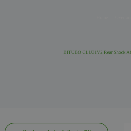
Ga
naar
de
Home
Over on
inhoud
BITUBO CLU31V2 Rear Shock Abs