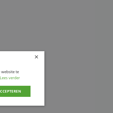
×
 website te
Lees verder
ACCEPTEREN