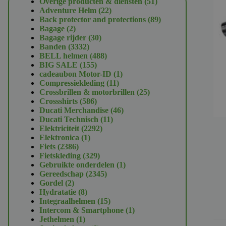
51
Overige producten & diensten
51
22
producten
Adventure Helm
22
producten
89
Back protector and protections
89
2
producten
Bagage
2
producten
30
Bagage rijder
30
3332
producten
Banden
3332
producten
488
BELL helmen
488
155
producten
BIG SALE
155
producten
1
cadeaubon Motor-ID
1
11
product
Compressiekleding
11
producten
25
Crossbrillen & motorbrillen
25
586
producten
Crossshirts
586
producten
46
Ducati Merchandise
46
11
producten
Ducati Technisch
11
2292
producten
Elektriciteit
2292
1
producten
Elektronica
1
2386
product
Fiets
2386
producten
329
Fietskleding
329
producten
1
Gebruikte onderdelen
1
2345
product
Gereedschap
2345
2
producten
Gordel
2
producten
8
Hydratatie
8
producten
15
Integraalhelmen
15
producten
1
Intercom & Smartphone
1
1
product
Jethelmen
1