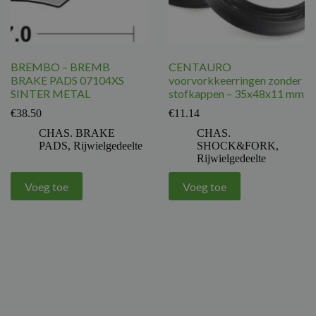
BREMBO – BREMB
CENTAURO
BRAKE PADS 07104XS
voorvorkkeerringen zonder
SINTER METAL
stofkappen – 35x48x11 mm
€
38.50
€
11.14
CHAS. BRAKE
CHAS.
PADS
,
Rijwielgedeelte
SHOCK&FORK
,
Rijwielgedeelte
Voeg toe
Voeg toe