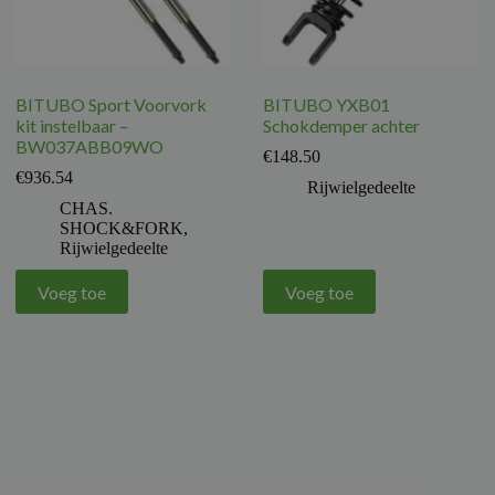
BITUBO Sport Voorvork
BITUBO YXB01
kit instelbaar –
Schokdemper achter
BW037ABB09WO
€
148.50
€
936.54
Rijwielgedeelte
CHAS.
SHOCK&FORK
,
Rijwielgedeelte
Voeg toe
Voeg toe