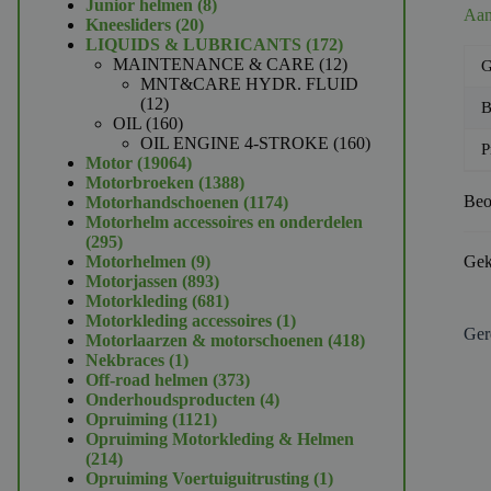
product
8
Junior helmen
8
Aan
20
producten
Kneesliders
20
producten
172
LIQUIDS & LUBRICANTS
172
producten
12
MAINTENANCE & CARE
12
G
producten
MNT&CARE HYDR. FLUID
12
12
B
producten
160
OIL
160
producten
160
OIL ENGINE 4-STROKE
160
P
19064
producten
Motor
19064
producten
1388
Motorbroeken
1388
producten
1174
Beo
Motorhandschoenen
1174
producten
Motorhelm accessoires en onderdelen
295
295
producten
9
Motorhelmen
9
Gek
producten
893
Motorjassen
893
producten
681
Motorkleding
681
producten
1
Motorkleding accessoires
1
Ger
product
418
Motorlaarzen & motorschoenen
418
1
producten
Nekbraces
1
product
373
Off-road helmen
373
producten
4
Onderhoudsproducten
4
1121
producten
Opruiming
1121
producten
Opruiming Motorkleding & Helmen
214
214
producten
1
Opruiming Voertuiguitrusting
1