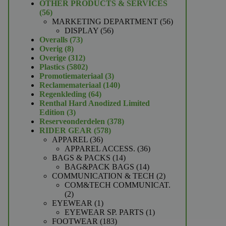
product
OTHER PRODUCTS & SERVICES
56
56
producten
56
MARKETING DEPARTMENT
56
56
producten
DISPLAY
56
73
producten
Overalls
73
8
producten
Overig
8
producten
312
Overige
312
producten
5802
Plastics
5802
producten
3
Promotiemateriaal
3
producten
140
Reclamemateriaal
140
64
producten
Regenkleding
64
producten
Renthal Hard Anodized Limited
3
Edition
3
producten
378
Reserveonderdelen
378
578
producten
RIDER GEAR
578
36
producten
APPAREL
36
producten
36
APPAREL ACCESS.
36
14
producten
BAGS & PACKS
14
producten
14
BAG&PACK BAGS
14
producten
2
COMMUNICATION & TECH
2
producten
COM&TECH COMMUNICAT.
2
2
producten
1
EYEWEAR
1
product
1
EYEWEAR SP. PARTS
1
183
product
FOOTWEAR
183