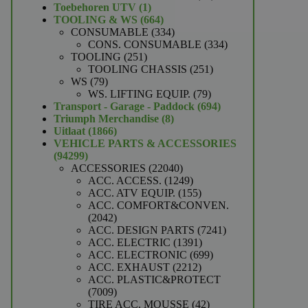
1
producten
Toebehoren UTV
1
product
664
TOOLING & WS
664
producten
334
CONSUMABLE
334
producten
334
CONS. CONSUMABLE
334
251
producten
TOOLING
251
producten
251
TOOLING CHASSIS
251
79
producten
WS
79
producten
79
WS. LIFTING EQUIP.
79
producten
694
Transport - Garage - Paddock
694
8
producten
Triumph Merchandise
8
1866
producten
Uitlaat
1866
producten
VEHICLE PARTS & ACCESSORIES
94299
94299
producten
22040
ACCESSORIES
22040
producten
1249
ACC. ACCESS.
1249
producten
155
ACC. ATV EQUIP.
155
producten
ACC. COMFORT&CONVEN.
2042
2042
producten
7241
ACC. DESIGN PARTS
7241
1391
producten
ACC. ELECTRIC
1391
producten
699
ACC. ELECTRONIC
699
2212
producten
ACC. EXHAUST
2212
producten
ACC. PLASTIC&PROTECT
7009
7009
producten
42
TIRE ACC. MOUSSE
42