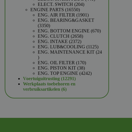
204
producten
ELECT. SWITCH
204
16550
producten
ENGINE PARTS
16550
producten
1901
ENG. AIR FILTER
1901
producten
ENG. BEARING&GASKET
3350
3350
producten
670
ENG. BOTTOM ENGINE
670
2658
producten
ENG. CLUTCH
2658
2372
producten
ENG. INTAKE
2372
producten
1125
ENG. LUB&COOLING
1125
producten
ENG. MAINTENANCE KIT
24
24
producten
170
ENG. OIL FILTER
170
38
producten
ENG. PISTON KIT
38
producten
4242
ENG. TOP ENGINE
4242
12291
producten
Voertuiguitrusting
12291
producten
Werkplaats toebehoren en
6
verbruiksartikelen
6
producten