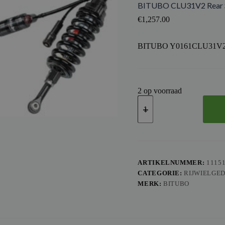
BITUBO CLU31V2 Rear S
€
1,257.00
BITUBO Y0161CLU31V
2 op voorraad
BITUBO
CLU31V2
Rear
Shock
Absorber
-
Red
aantal
ARTIKELNUMMER:
1115
CATEGORIE:
RIJWIELGE
MERK:
BITUBO