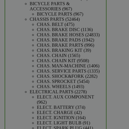
producten
BICYCLE PARTS &
967
ACCESSORIES
967
producten
967
BICYCLE PARTS
967
52464
producten
CHASSIS PARTS
52464
475
producten
CHAS. BELT
475
producten
1136
CHAS. BRAKE DISC
1136
producten
24833
CHAS. BRAKE HOSES
24833
1942
producten
CHAS. BRAKE PADS
1942
producten
996
CHAS. BRAKE PARTS
996
39
producten
CHAS. BRAKING KIT
39
1565
producten
CHAS. CHAIN
1565
producten
9508
CHAS. CHAIN KIT
9508
producten
1406
CHAS. MAN-MACHINE
1406
producten
1335
CHAS. SERVICE PARTS
1335
2282
producten
CHAS. SHOCK&FORK
2282
5454
producten
CHAS. SPROCKET
5454
1493
producten
CHAS. WHEELS
1493
producten
2278
ELECTRICAL PARTS
2278
producten
ELECT. AUX COMPONENT
962
962
producten
374
ELECT. BATTERY
374
42
producten
ELECT. CHARGE
42
producten
164
ELECT. IGNITION
164
producten
91
ELECT. LIGHT BULB
91
producten
441
ELECT. SPARK PLUG
441