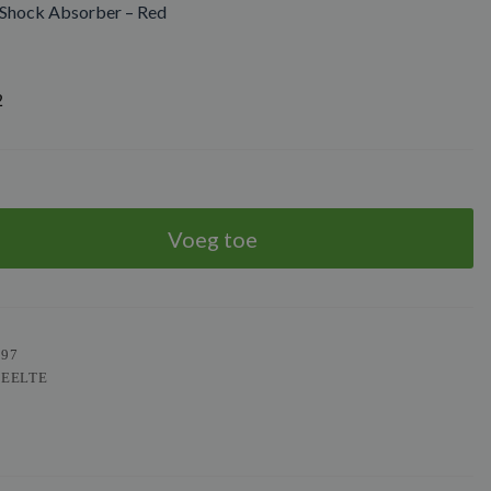
hock Absorber – Red
2
Voeg toe
197
DEELTE