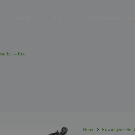
s
Onderhoud
Shop
Motor Occasions
Aanh
orber – Red
Home
Rijwielgedeelte