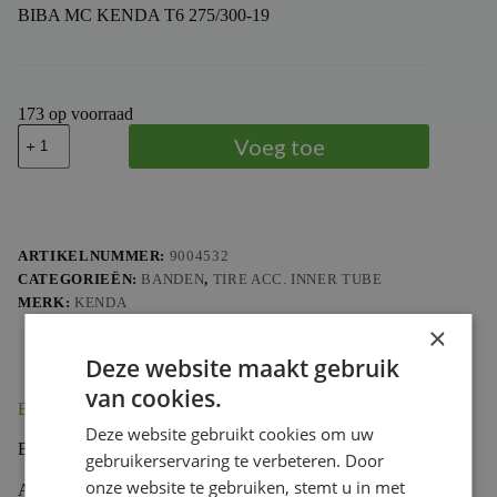
BIBA MC KENDA T6 275/300-19
173 op voorraad
BIBA
Voeg toe
MC
KENDA
T6
275/300-
19
aantal
ARTIKELNUMMER:
9004532
CATEGORIEËN:
BANDEN
,
TIRE ACC. INNER TUBE
MERK:
KENDA
×
Deze website maakt gebruik
van cookies.
Beschrijving
Deze website gebruikt cookies om uw
BIBA MC KENDA T6 275/300-19
gebruikerservaring te verbeteren. Door
onze website te gebruiken, stemt u in met
Aanvullende informatie