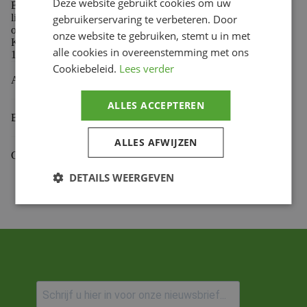
Deze website gebruikt cookies om uw
Elegante en lichte gecombineerde sleutels, soepel in de
lijnen en makkelijk in gebruik, met verminderde kopdiktes
gebruikerservaring te verbeteren. Door
om correcte werking in elke ruimte mogelijk te maken.
onze website te gebruiken, stemt u in met
Koppelwaarden meer dan het dubbele van wat de ISO
alle cookies in overeenstemming met ons
1711-norm vereist.
Cookiebeleid.
Lees verder
Aanvullende informatie
ALLES ACCEPTEREN
Beoordelingen (0)
ALLES AFWIJZEN
Gekoppelde Motoren
DETAILS WEERGEVEN