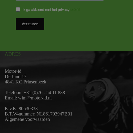
Ik ga akkoord met het privacybeleid.
Versturen
ADRES
Motor-id
De Lind 17
4841 KC Prinsenbeek
Telefoon:
+31 (0)76 - 54 11 888
Email:
wim@motor-id.nl
K.v.K: 80530338
B.T.W-nummer: NL861703947B01
Algemene voorwaarden