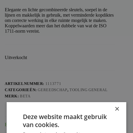
Elegante en lichte gecombineerde sleutels, soepel in de
lijnen en makkelijk in gebruik, met verminderde kopdiktes
om correcte werking in elke ruimte mogelijk te maken.
Koppelwaarden meer dan het dubbele van wat de ISO
1711-norm vereist.
Uitverkocht
ARTIKELNUMMER:
1113771
CATEGORIEËN:
GEREEDSCHAP
,
TOOLING GENERAL
MERK:
BETA
×
Deze website maakt gebruik
van cookies.
Beschrijving