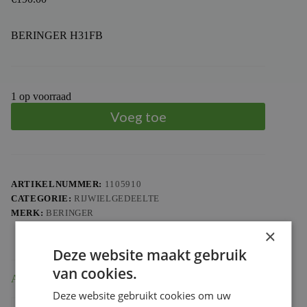
BERINGER H31FB
1 op voorraad
Voeg toe
ARTIKELNUMMER:
1105910
CATEGORIE:
RIJWIELGEDEELTE
MERK:
BERINGER
×
Deze website maakt gebruik
van cookies.
Aanvullende informatie
Deze website gebruikt cookies om uw