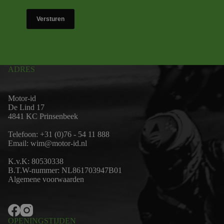
Versturen
ADRES
Motor-id
De Lind 17
4841 KC Prinsenbeek
Telefoon:
+31 (0)76 - 54 11 888
Email:
wim@motor-id.nl
K.v.K: 80530338
B.T.W-nummer: NL861703947B01
Algemene voorwaarden
OPENINGSTIJDEN