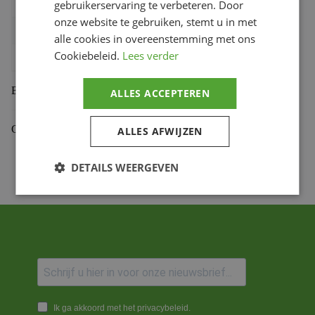
gebruikerservaring te verbeteren. Door
Gewicht
0.128 kg
onze website te gebruiken, stemt u in met
Bihr productcode
1105910
,
H31FB
alle cookies in overeenstemming met ons
Cookiebeleid.
Lees verder
Productmerk
BERINGER
Beoordelingen (0)
ALLES ACCEPTEREN
Gekoppelde Motoren
ALLES AFWIJZEN
DETAILS WEERGEVEN
Ik ga akkoord met het privacybeleid.