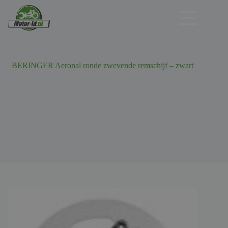
Ga
naar
de
inhoud
BERINGER Aeronal ronde zwevende remschijf – zwart