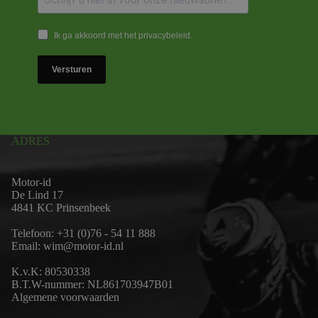
Ik ga akkoord met het privacybeleid.
Versturen
ADRES
Motor-id
De Lind 17
4841 KC Prinsenbeek
Telefoon:
+31 (0)76 - 54 11 888
Email:
wim@motor-id.nl
K.v.K: 80530338
B.T.W-nummer: NL861703947B01
Algemene voorwaarden