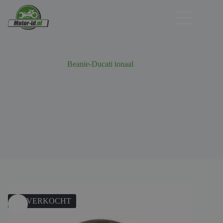
Ga
naar
de
inhoud
Beanie-Ducati tonaal
UITVERKOCHT