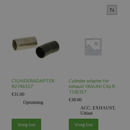
CILINDERADAPTER
Cylinder adapter for
R2746157
exhaust YASUNI City R
TUB317
€
31.00
€
38.00
Opruiming
ACC. EXHAUST
,
Uitlaat
Voeg toe
Voeg toe