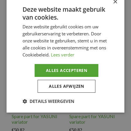
×
Spare part for YASUNI
Spare part for YASUNI
Deze website maakt gebruik
variator
variator
van cookies.
€
31.01
€
31.46
Deze website gebruikt cookies om uw
ACC. EXHAUST
,
ACC. EXHAUST
,
Motor
Motor
gebruikerservaring te verbeteren. Door
onze website te gebruiken, stemt u in met
Voeg toe
Voeg toe
alle cookies in overeenstemming met ons
Cookiebeleid.
Lees verder
ALLES ACCEPTEREN
ALLES AFWIJZEN
DETAILS WEERGEVEN
Spare part for YASUNI
Spare part for YASUNI
variator
variator
€
50.82
€
50.82