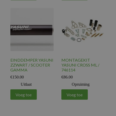
EINDDEMPER YASUNI
MONTAGEKIT
ZZWART / SCOOTER
YASUNI CROSS ML /
GAMMA
746114
€
150.00
€
86.00
Uitlaat
Opruiming
Voeg toe
Voeg toe