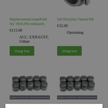
Replacement manifold
Set Nozzles Yasuni R4
for YASUNI exhausts
€
32.00
€
115.00
Opruiming
ACC. EXHAUST
,
Uitlaat
Voeg toe
Voeg toe