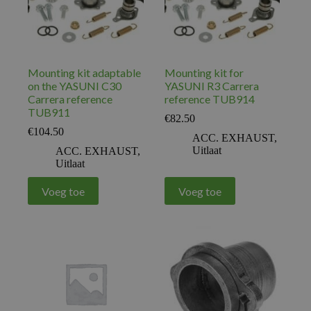
Mounting kit adaptable
Mounting kit for
on the YASUNI C30
YASUNI R3 Carrera
Carrera reference
reference TUB914
TUB911
€
82.50
€
104.50
ACC. EXHAUST
,
Uitlaat
ACC. EXHAUST
,
Uitlaat
Voeg toe
Voeg toe