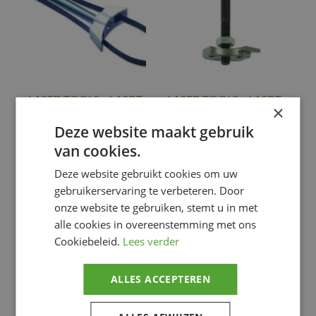
LASER TOOLS – LASRT
LASER TOOLS – LASRT
×
FILT WRENCHE OIL
GEAR SELEC TOOL
FOR DUCATI
Deze website maakt gebruik
€
18.15
€
38.85
van cookies.
Gereedschap
,
TOOLING
Gereedschap
,
Deze website gebruikt cookies om uw
ENGINE
TOOLING
gebruikerservaring te verbeteren. Door
ENGINE
onze website te gebruiken, stemt u in met
Voeg toe
Voeg toe
alle cookies in overeenstemming met ons
Cookiebeleid.
Lees verder
ALLES ACCEPTEREN