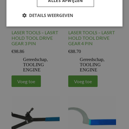
ALLES AFWIJZEN
DETAILS WEERGEVEN
LASER TOOLS – LASRT
LASER TOOLS – LASRT
HOLD TOOL DRIVE
HOLD TOOL DRIVE
GEAR 3 PIN
GEAR 4 PIN
€
98.86
€
88.70
Gereedschap
,
Gereedschap
,
TOOLING
TOOLING
ENGINE
ENGINE
Voeg toe
Voeg toe