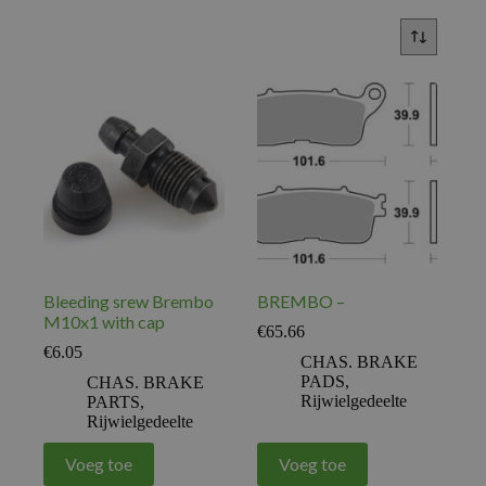
Bleeding srew Brembo
BREMBO –
M10x1 with cap
€
65.66
€
6.05
CHAS. BRAKE
PADS
,
CHAS. BRAKE
Rijwielgedeelte
PARTS
,
Rijwielgedeelte
Voeg toe
Voeg toe