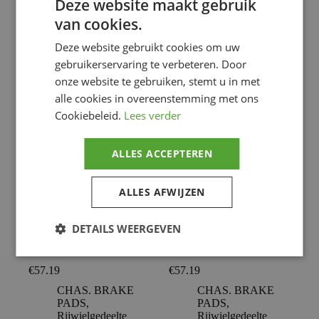
Deze website maakt gebruik
CHAS. BRAKE
CHAS. BRAKE
van cookies.
PADS
,
PADS
,
Rijwielgedeelte
Rijwielgedeelte
Deze website gebruikt cookies om uw
gebruikerservaring te verbeteren. Door
Voeg toe
Voeg toe
onze website te gebruiken, stemt u in met
alle cookies in overeenstemming met ons
Cookiebeleid.
Lees verder
ALLES ACCEPTEREN
ALLES AFWIJZEN
DETAILS WEERGEVEN
BREMBO –
BREMBO –
€
57.19
€
57.19
CHAS. BRAKE
CHAS. BRAKE
PADS
,
PADS
,
Rijwielgedeelte
Rijwielgedeelte