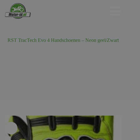
Ga
naar
de
inhoud
RST TracTech Evo 4 Handschoenen – Neon geel/Zwart