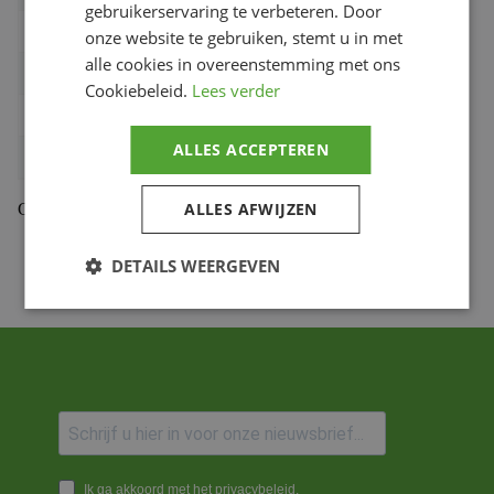
gebruikerservaring te verbeteren. Door
Collectie
2025
onze website te gebruiken, stemt u in met
alle cookies in overeenstemming met ons
EAN
5056558139872
Cookiebeleid.
Lees verder
Bihr productcode
80003260608000326060
ALLES ACCEPTEREN
Productmerk
RST
ALLES AFWIJZEN
Gekoppelde Motoren
DETAILS WEERGEVEN
Ik ga akkoord met het privacybeleid.