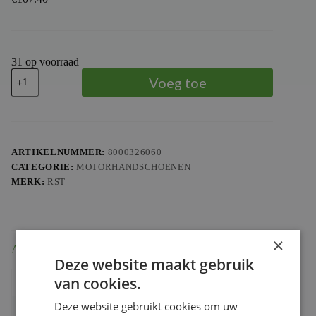
31 op voorraad
RST
Voeg toe
TracTech
Evo
4
Handschoenen
-
Neon
ARTIKELNUMMER:
8000326060
geel/Zwart
CATEGORIE:
MOTORHANDSCHOENEN
aantal
MERK:
RST
×
Aanvullende informatie
Deze website maakt gebruik
van cookies.
Kleur
Donkergeel & Geel
Deze website gebruikt cookies om uw
Maat
L