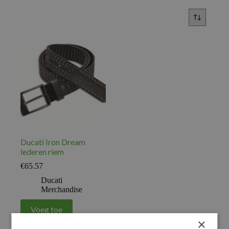
Ducati Iron Dream
lederen riem
€
65.57
Ducati
Merchandise
Voeg toe
×