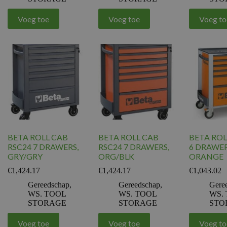
Voeg toe
Voeg toe
Voeg to
BETA ROLL CAB
BETA ROLL CAB
BETA ROL
RSC24 7 DRAWERS,
RSC24 7 DRAWERS,
6 DRAWE
GRY/GRY
ORG/BLK
ORANGE
€
1,424.17
€
1,424.17
€
1,043.02
Gereedschap
,
Gereedschap
,
Gere
WS. TOOL
WS. TOOL
WS.
STORAGE
STORAGE
STO
Voeg toe
Voeg toe
Voeg to