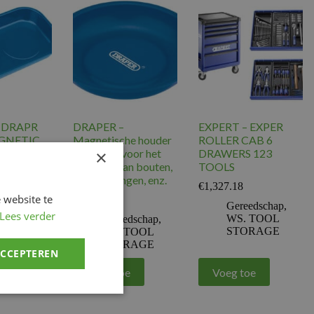
 DRAPR
DRAPER –
EXPERT – EXPER
GNETIC
Magnetische houder
ROLLER CAB 6
×
X140
Ø145mm voor het
DRAWERS 123
bewaren van bouten,
TOOLS
moeren, ringen, enz.
€
1,327.18
edschap
,
 website te
€
13.31
 TOOL
Gereedschap
,
Lees verder
RAGE
WS. TOOL
Gereedschap
,
STORAGE
WS. TOOL
STORAGE
ACCEPTEREN
e
Voeg toe
Voeg toe