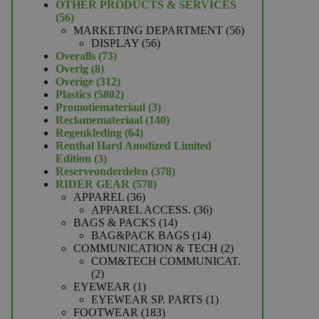
product
OTHER PRODUCTS & SERVICES
56
56
producten
56
MARKETING DEPARTMENT
56
56
producten
DISPLAY
56
73
producten
Overalls
73
8
producten
Overig
8
producten
312
Overige
312
producten
5802
Plastics
5802
producten
3
Promotiemateriaal
3
producten
140
Reclamemateriaal
140
64
producten
Regenkleding
64
producten
Renthal Hard Anodized Limited
3
Edition
3
producten
378
Reserveonderdelen
378
578
producten
RIDER GEAR
578
36
producten
APPAREL
36
producten
36
APPAREL ACCESS.
36
14
producten
BAGS & PACKS
14
producten
14
BAG&PACK BAGS
14
producten
2
COMMUNICATION & TECH
2
producten
COM&TECH COMMUNICAT.
2
2
producten
1
EYEWEAR
1
product
1
EYEWEAR SP. PARTS
1
183
product
FOOTWEAR
183