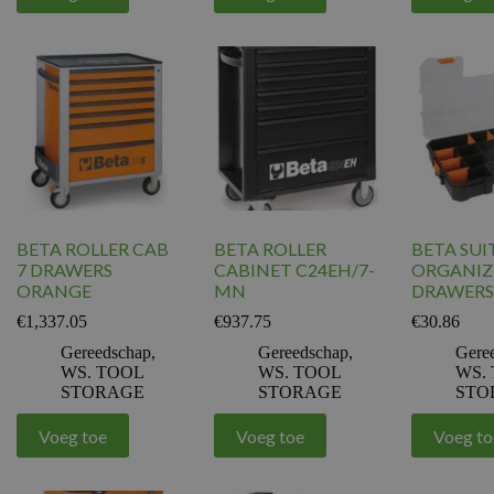
BETA ROLLER CAB
BETA ROLLER
BETA SUI
7 DRAWERS
CABINET C24EH/7-
ORGANIZE
ORANGE
MN
DRAWERS
€
1,337.05
€
937.75
€
30.86
Gereedschap
,
Gereedschap
,
Gere
WS. TOOL
WS. TOOL
WS.
STORAGE
STORAGE
STO
Voeg toe
Voeg toe
Voeg to