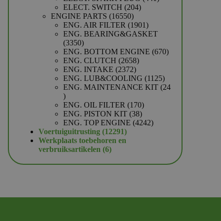
204
producten
ELECT. SWITCH
204
16550
producten
ENGINE PARTS
16550
producten
1901
ENG. AIR FILTER
1901
producten
ENG. BEARING&GASKET
3350
3350
producten
670
ENG. BOTTOM ENGINE
670
2658
producten
ENG. CLUTCH
2658
2372
producten
ENG. INTAKE
2372
producten
1125
ENG. LUB&COOLING
1125
producten
ENG. MAINTENANCE KIT
24
24
producten
170
ENG. OIL FILTER
170
38
producten
ENG. PISTON KIT
38
producten
4242
ENG. TOP ENGINE
4242
12291
producten
Voertuiguitrusting
12291
producten
Werkplaats toebehoren en
6
verbruiksartikelen
6
producten