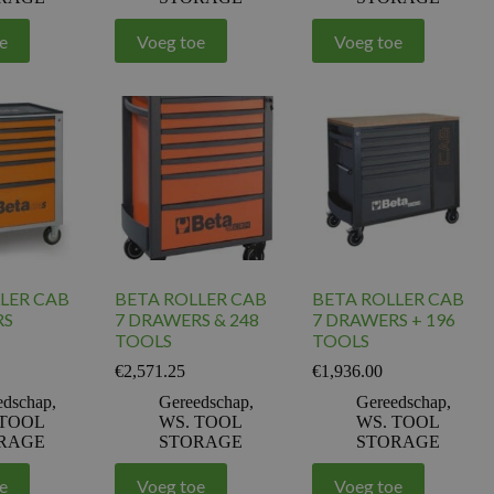
e
Voeg toe
Voeg toe
LER CAB
BETA ROLLER CAB
BETA ROLLER CAB
RS
7 DRAWERS & 248
7 DRAWERS + 196
TOOLS
TOOLS
€
2,571.25
€
1,936.00
edschap
,
Gereedschap
,
Gereedschap
,
 TOOL
WS. TOOL
WS. TOOL
RAGE
STORAGE
STORAGE
e
Voeg toe
Voeg toe