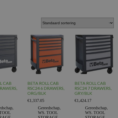
L CAB
BETA ROLL CAB
BETA ROLL CAB
DRAWERS,
RSC24 6 DRAWERS,
RSC24 7 DRAWERS,
ORG/BLK
GRY/BLK
€
1,337.05
€
1,424.17
edschap
,
Gereedschap
,
Gereedschap
,
 TOOL
WS. TOOL
WS. TOOL
RAGE
STORAGE
STORAGE