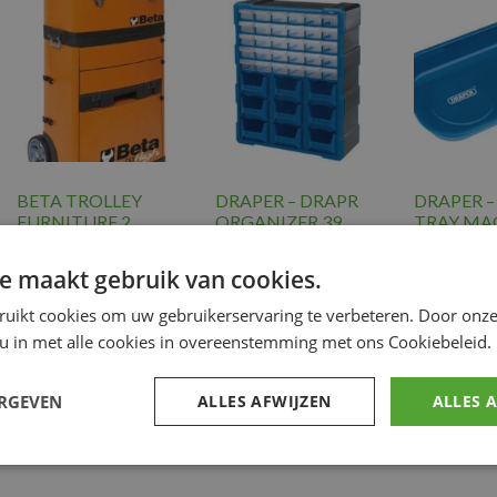
BETA TROLLEY
DRAPER – DRAPR
DRAPER –
FURNITURE 2
ORGANIZER 39
TRAY MA
MODULES
DRAWERS
RECT 230
e maakt gebruik van cookies.
€
739.31
€
84.70
€
19.36
Gereedschap
,
Gereedschap
,
Gere
ruikt cookies om uw gebruikerservaring te verbeteren. Door onze
WS. TOOL
WS. TOOL
WS.
 u in met alle cookies in overeenstemming met ons Cookiebeleid.
STORAGE
STORAGE
STO
ERGEVEN
ALLES AFWIJZEN
ALLES 
Voeg toe
Voeg toe
Voeg to