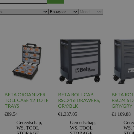
BETA ORGANIZER
BETA ROLL CAB
BETA ROL
TOLL CASE 12 TOTE
RSC24 6 DRAWERS,
RSC24 6 
TRAYS
GRY/BLK
GRY/GRY
€
89.54
€
1,337.05
€
1,109.88
Gereedschap
,
Gereedschap
,
Gere
WS. TOOL
WS. TOOL
WS.
STORAGE
STORAGE
STO