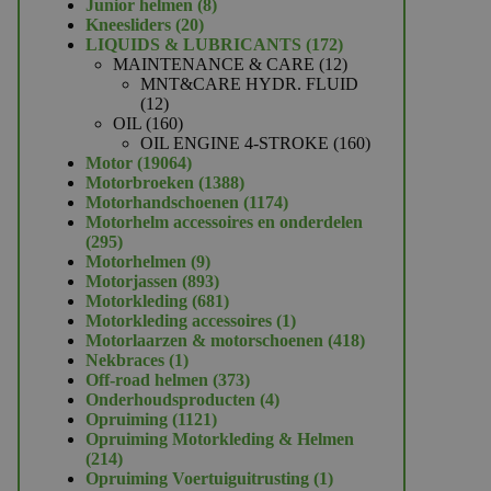
product
8
Junior helmen
8
20
producten
Kneesliders
20
producten
172
LIQUIDS & LUBRICANTS
172
producten
12
MAINTENANCE & CARE
12
producten
MNT&CARE HYDR. FLUID
12
12
producten
160
OIL
160
producten
160
OIL ENGINE 4-STROKE
160
19064
producten
Motor
19064
producten
1388
Motorbroeken
1388
producten
1174
Motorhandschoenen
1174
producten
Motorhelm accessoires en onderdelen
295
295
producten
9
Motorhelmen
9
producten
893
Motorjassen
893
producten
681
Motorkleding
681
producten
1
Motorkleding accessoires
1
product
418
Motorlaarzen & motorschoenen
418
1
producten
Nekbraces
1
product
373
Off-road helmen
373
producten
4
Onderhoudsproducten
4
1121
producten
Opruiming
1121
producten
Opruiming Motorkleding & Helmen
214
214
producten
1
Opruiming Voertuiguitrusting
1