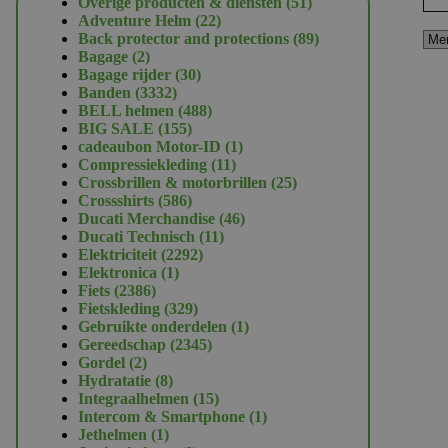
51
Overige producten & diensten
51
22
producten
Adventure Helm
22
producten
89
Back protector and protections
89
2
producten
Bagage
2
producten
30
Bagage rijder
30
3332
producten
Banden
3332
producten
488
BELL helmen
488
155
producten
BIG SALE
155
producten
1
cadeaubon Motor-ID
1
11
product
Compressiekleding
11
producten
25
Crossbrillen & motorbrillen
25
586
producten
Crossshirts
586
producten
46
Ducati Merchandise
46
11
producten
Ducati Technisch
11
2292
producten
Elektriciteit
2292
1
producten
Elektronica
1
2386
product
Fiets
2386
producten
329
Fietskleding
329
producten
1
Gebruikte onderdelen
1
2345
product
Gereedschap
2345
2
producten
Gordel
2
producten
8
Hydratatie
8
producten
15
Integraalhelmen
15
producten
1
Intercom & Smartphone
1
1
product
Jethelmen
1