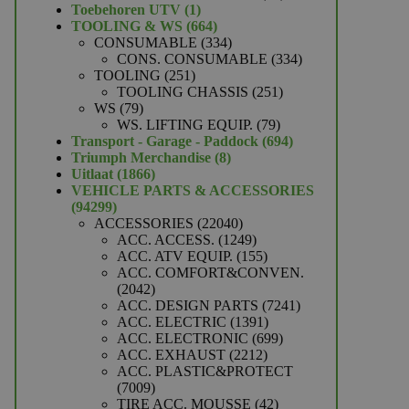
1
producten
Toebehoren UTV
1
product
664
TOOLING & WS
664
producten
334
CONSUMABLE
334
producten
334
CONS. CONSUMABLE
334
251
producten
TOOLING
251
producten
251
TOOLING CHASSIS
251
79
producten
WS
79
producten
79
WS. LIFTING EQUIP.
79
producten
694
Transport - Garage - Paddock
694
8
producten
Triumph Merchandise
8
1866
producten
Uitlaat
1866
producten
VEHICLE PARTS & ACCESSORIES
94299
94299
producten
22040
ACCESSORIES
22040
producten
1249
ACC. ACCESS.
1249
producten
155
ACC. ATV EQUIP.
155
producten
ACC. COMFORT&CONVEN.
2042
2042
producten
7241
ACC. DESIGN PARTS
7241
1391
producten
ACC. ELECTRIC
1391
producten
699
ACC. ELECTRONIC
699
2212
producten
ACC. EXHAUST
2212
producten
ACC. PLASTIC&PROTECT
7009
7009
producten
42
TIRE ACC. MOUSSE
42