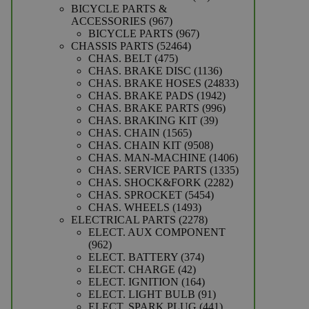
producten
BICYCLE PARTS &
967
ACCESSORIES
967
producten
967
BICYCLE PARTS
967
52464
producten
CHASSIS PARTS
52464
475
producten
CHAS. BELT
475
producten
1136
CHAS. BRAKE DISC
1136
producten
24833
CHAS. BRAKE HOSES
24833
1942
producten
CHAS. BRAKE PADS
1942
producten
996
CHAS. BRAKE PARTS
996
39
producten
CHAS. BRAKING KIT
39
1565
producten
CHAS. CHAIN
1565
producten
9508
CHAS. CHAIN KIT
9508
producten
1406
CHAS. MAN-MACHINE
1406
producten
1335
CHAS. SERVICE PARTS
1335
2282
producten
CHAS. SHOCK&FORK
2282
5454
producten
CHAS. SPROCKET
5454
1493
producten
CHAS. WHEELS
1493
producten
2278
ELECTRICAL PARTS
2278
producten
ELECT. AUX COMPONENT
962
962
producten
374
ELECT. BATTERY
374
42
producten
ELECT. CHARGE
42
producten
164
ELECT. IGNITION
164
producten
91
ELECT. LIGHT BULB
91
producten
441
ELECT. SPARK PLUG
441