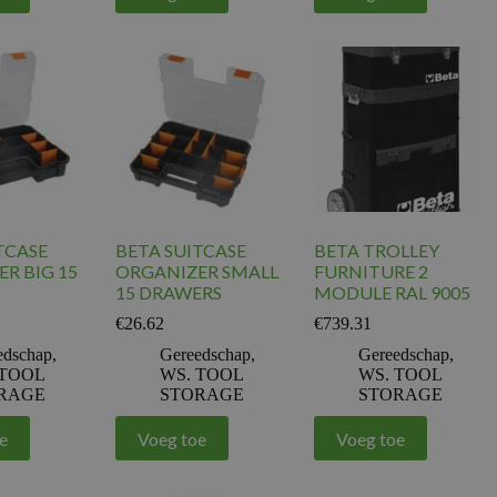
TCASE
BETA SUITCASE
BETA TROLLEY
R BIG 15
ORGANIZER SMALL
FURNITURE 2
15 DRAWERS
MODULE RAL 9005
€
26.62
€
739.31
edschap
,
Gereedschap
,
Gereedschap
,
 TOOL
WS. TOOL
WS. TOOL
RAGE
STORAGE
STORAGE
e
Voeg toe
Voeg toe