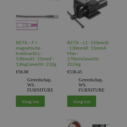
BETA – F =
BETA – L1 : 150mmB
magnetische
: 130mmØ : 15mmA
trekkracht L :
Max :
530mmD : 15mmF :
170mmGewicht :
1,8kgGewicht : 232g
20,5kg
€
58.08
€
538.45
Gereedschap
,
Gereedschap
,
WS.
WS.
FURNITURE
FURNITURE
Voeg toe
Voeg toe