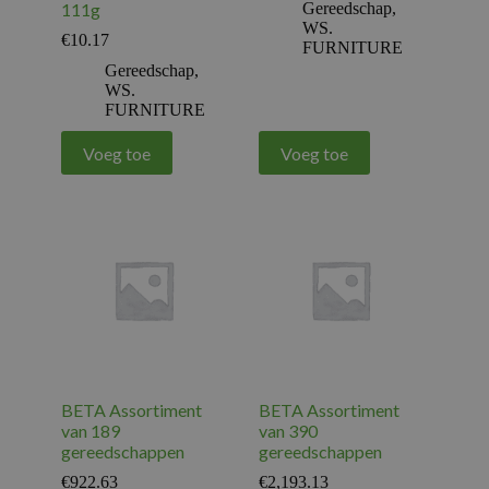
111g
Gereedschap
,
WS.
€
10.17
FURNITURE
Gereedschap
,
WS.
FURNITURE
Voeg toe
Voeg toe
BETA Assortiment
BETA Assortiment
van 189
van 390
gereedschappen
gereedschappen
€
922.63
€
2,193.13