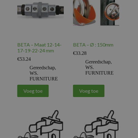
BETA – Maat 12-14-
BETA – Ø : 150mm
17-19-22-24 mm
€
33.28
€
53.24
Gereedschap
,
WS.
Gereedschap
,
FURNITURE
WS.
FURNITURE
Voeg toe
Voeg toe