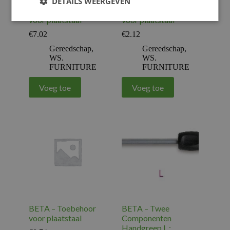
DETAILS WEERGEVEN
BETA – Toebehoor
BETA – Toebehoor
voor plaatstaal
voor plaatstaal
€
7.02
€
2.12
Gereedschap
,
Gereedschap
,
WS.
WS.
FURNITURE
FURNITURE
Voeg toe
Voeg toe
BETA – Toebehoor
BETA – Twee
voor plaatstaal
Componenten
Handgreep L :