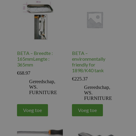
BETA – Breedte :
BETA –
165mmLengte :
environmentally
365mm
friendly for
1898/K40 tank
€
68.97
€
225.37
Gereedschap
,
WS.
Gereedschap
,
FURNITURE
WS.
FURNITURE
Voeg toe
Voeg toe