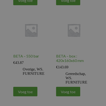
Voeg toe
Voeg toe
BETA – 550 bar
BETA – box :
420x160x60 mm
€
43.87
€
143.69
Overige
,
WS.
FURNITURE
Gereedschap
,
WS.
FURNITURE
Voeg toe
Voeg toe