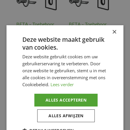
BETA – Toebehoor
BETA – Toebehoor
voor plaatstaal
voor plaatstaal
×
€
7.26
€
7.14
Deze website maakt gebruik
van cookies.
Gereedschap
,
Gereedschap
,
WS.
WS.
Deze website gebruikt cookies om uw
FURNITURE
FURNITURE
gebruikerservaring te verbeteren. Door
Voeg toe
Voeg toe
onze website te gebruiken, stemt u in met
alle cookies in overeenstemming met ons
Cookiebeleid.
Lees verder
ALLES ACCEPTEREN
ALLES AFWIJZEN