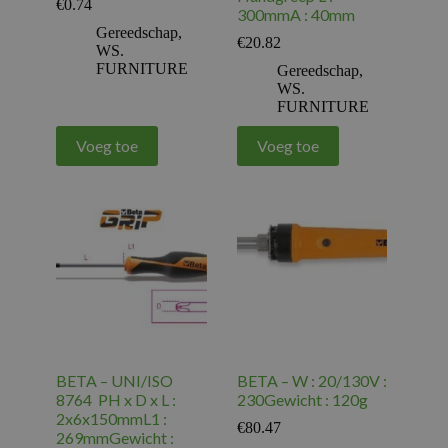
€
0.74
300mmA : 40mm
Gereedschap
,
€
20.82
WS.
FURNITURE
Gereedschap
,
WS.
FURNITURE
Voeg toe
Voeg toe
BETA – UNI/ISO
BETA – W : 20/130V :
8764 PH x D x L :
230Gewicht : 120g
2x6x150mmL1 :
€
80.47
269mmGewicht :