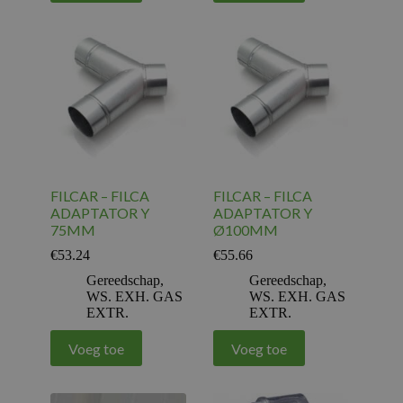
FILCAR – FILCA
FILCAR – FILCA
ADAPTATOR Y
ADAPTATOR Y
75MM
Ø100MM
€
53.24
€
55.66
Gereedschap
,
Gereedschap
,
WS. EXH. GAS
WS. EXH. GAS
EXTR.
EXTR.
Voeg toe
Voeg toe