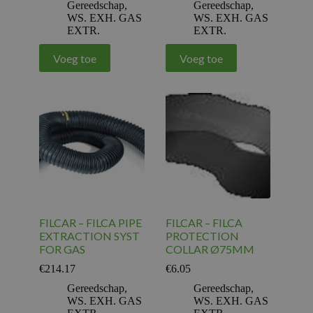
Gereedschap
,
Gereedschap
,
WS. EXH. GAS
WS. EXH. GAS
EXTR.
EXTR.
Voeg toe
Voeg toe
FILCAR – FILCA PIPE
FILCAR – FILCA
EXTRACTION SYST
PROTECTION
FOR GAS
COLLAR Ø75MM
€
214.17
€
6.05
Gereedschap
,
Gereedschap
,
WS. EXH. GAS
WS. EXH. GAS