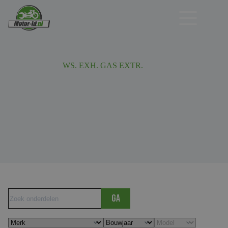
Ga
naar
de
inhoud
WS. EXH. GAS EXTR.
Ga