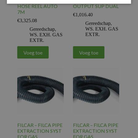
FILCAR – FILCA
FILCAR – FILCA
HOSE REEL AUTO
OUTPUT SUP DUAL
7M
€
1,016.40
€
3,325.08
Gereedschap
,
WS. EXH. GAS
Gereedschap
,
EXTR.
WS. EXH. GAS
EXTR.
Voeg toe
Voeg toe
FILCAR – FILCA PIPE
FILCAR – FILCA PIPE
EXTRACTION SYST
EXTRACTION SYST
FOR GAS
FOR GAS