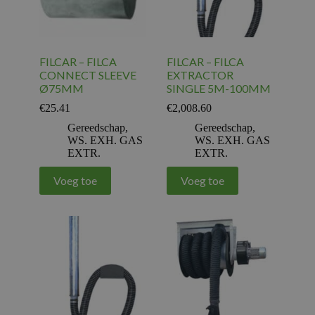
FILCAR – FILCA
FILCAR – FILCA
CONNECT SLEEVE
EXTRACTOR
Ø75MM
SINGLE 5M-100MM
€
25.41
€
2,008.60
Gereedschap
,
Gereedschap
,
WS. EXH. GAS
WS. EXH. GAS
EXTR.
EXTR.
Voeg toe
Voeg toe