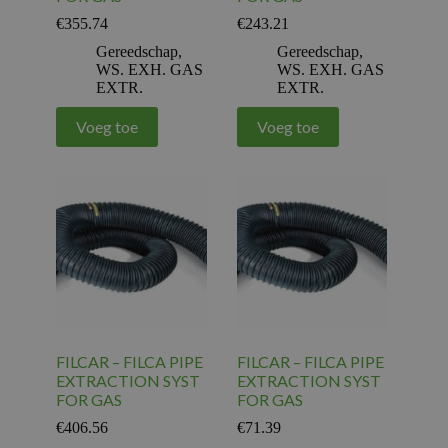
€
355.74
€
243.21
Gereedschap
,
Gereedschap
,
WS. EXH. GAS
WS. EXH. GAS
EXTR.
EXTR.
Voeg toe
Voeg toe
FILCAR – FILCA PIPE
FILCAR – FILCA PIPE
EXTRACTION SYST
EXTRACTION SYST
FOR GAS
FOR GAS
€
406.56
€
71.39