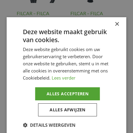
FILCAR – FILCA
FILCAR – FILCA
EXTRACTOR
HOSE REEL 7M
×
SINGLE 5M-75MM
€
2,998.38
Deze website maakt gebruik
€
1,727.88
Gereedschap
,
van cookies.
WS. EXH. GAS
Gereedschap
,
EXTR.
WS. EXH. GAS
Deze website gebruikt cookies om uw
EXTR.
gebruikerservaring te verbeteren. Door
onze website te gebruiken, stemt u in met
Voeg toe
Voeg toe
alle cookies in overeenstemming met ons
Cookiebeleid.
Lees verder
ALLES ACCEPTEREN
ALLES AFWIJZEN
DETAILS WEERGEVEN