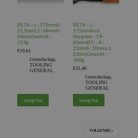
BETA – L : 175mmA :
BETA – L :
21,5mmL1 : 68mmS :
175mmVoor
14mmGewicht :
Borgveer : 19-
213g
60mmØ1 : -A :
21mmS : 10mmL1 :
€
19.61
23mmGewicht :
Gereedschap
,
160g
TOOLING
€
31.46
GENERAL
Gereedschap
,
TOOLING
GENERAL
Voeg toe
Voeg toe
VOLGENDE