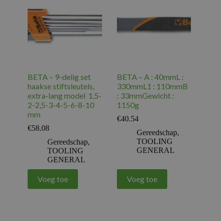
BETA – 9-delig set
BETA – A : 40mmL :
haakse stiftsleutels,
330mmL1 : 110mmB
extra-lang model 1,5-
: 33mmGewicht :
2-2,5-3-4-5-6-8-10
1150g
mm
€
40.54
€
58.08
Gereedschap
,
TOOLING
Gereedschap
,
GENERAL
TOOLING
GENERAL
Voeg toe
Voeg toe