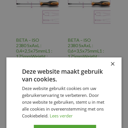
BETA – ISO
BETA – ISO
2380 SxAxL :
2380 SxAxL :
0,4×2,5x75mmL1 :
0,6×3,5x75mmL1 :
175mmWeight :
175mmWeight :
33,4gØ : 2,5mm
35,2gØ : 3,5mm
×
€
6.66
€
7.02
Deze website maakt gebruik
van cookies.
Gereedschap
,
Gereedschap
,
TOOLING
TOOLING
Deze website gebruikt cookies om uw
GENERAL
GENERAL
gebruikerservaring te verbeteren. Door
Voeg toe
Voeg toe
onze website te gebruiken, stemt u in met
alle cookies in overeenstemming met ons
Cookiebeleid.
Lees verder