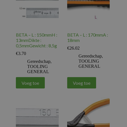
BETA – L : 150mmH :
BETA – L : 170mmA :
13mmDikte :
18mm
0,5mmGewicht : 8,5g
€
26.02
€
3.70
Gereedschap
,
TOOLING
Gereedschap
,
GENERAL
TOOLING
GENERAL
Voeg toe
Voeg toe