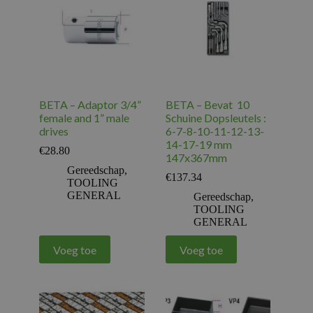
BETA – Adaptor 3/4”
BETA – Bevat 10
female and 1” male
Schuine Dopsleutels :
drives
6-7-8-10-11-12-13-
14-17-19 mm
€
28.80
147x367mm
Gereedschap
,
€
137.34
TOOLING
GENERAL
Gereedschap
,
TOOLING
GENERAL
Voeg toe
Voeg toe