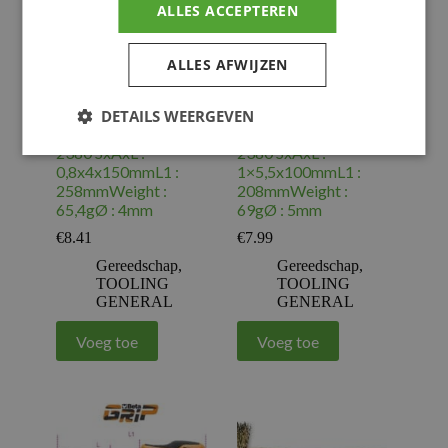
ALLES ACCEPTEREN
ALLES AFWIJZEN
DETAILS WEERGEVEN
BETA – ISO
BETA – ISO
2380 SxAxL :
2380 SxAxL :
0,8x4x150mmL1 :
1×5,5x100mmL1 :
258mmWeight :
208mmWeight :
65,4gØ : 4mm
69gØ : 5mm
€
8.41
€
7.99
Gereedschap
,
Gereedschap
,
TOOLING
TOOLING
GENERAL
GENERAL
Voeg toe
Voeg toe