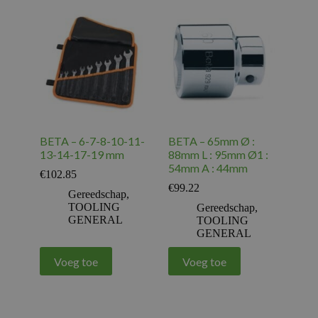
BETA – 6-7-8-10-11-
BETA – 65mm Ø :
13-14-17-19 mm
88mm L : 95mm Ø1 :
54mm A : 44mm
€
102.85
€
99.22
Gereedschap
,
TOOLING
Gereedschap
,
GENERAL
TOOLING
GENERAL
Voeg toe
Voeg toe