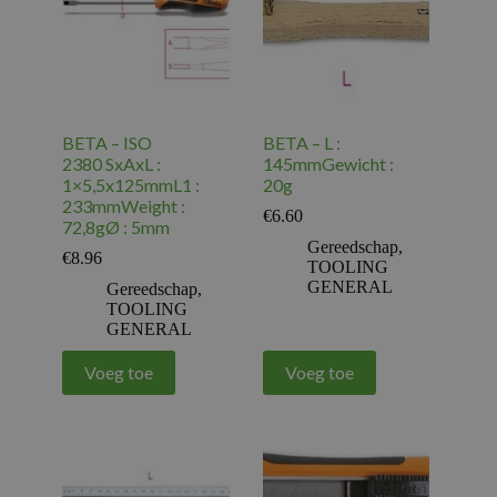
BETA – ISO
BETA – L :
2380 SxAxL :
145mmGewicht :
1×5,5x125mmL1 :
20g
233mmWeight :
€
6.60
72,8gØ : 5mm
Gereedschap
,
€
8.96
TOOLING
GENERAL
Gereedschap
,
TOOLING
GENERAL
Voeg toe
Voeg toe