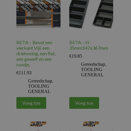
BETA – Bevat een
BETA – H :
vierkant Vijl, een
35mm147x367mm
driehoekig, een flat,
€
19.85
een gewelf en een
rondje.
Gereedschap
,
TOOLING
€
111.93
GENERAL
Gereedschap
,
TOOLING
GENERAL
Voeg toe
Voeg toe