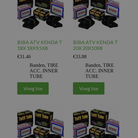
BIBA ATV KENDA T
BIBA ATV KENDA T
18X 18X9.5X8
20X 20X10X8
€
31.46
€
33.88
Banden
,
TIRE
Banden
,
TIRE
ACC. INNER
ACC. INNER
TUBE
TUBE
Voeg toe
Voeg toe