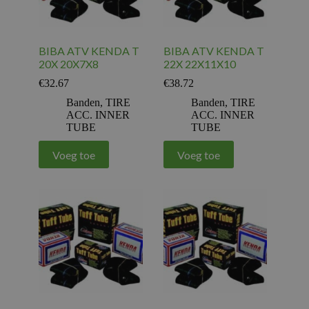
BIBA ATV KENDA T
BIBA ATV KENDA T
20X 20X7X8
22X 22X11X10
€
32.67
€
38.72
Banden
,
TIRE
Banden
,
TIRE
ACC. INNER
ACC. INNER
TUBE
TUBE
Voeg toe
Voeg toe