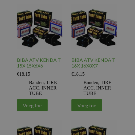
BIBA ATV KENDA T
BIBA ATV KENDA T
15X 15X6X6
16X 16X8X7
€
18.15
€
18.15
Banden
,
TIRE
Banden
,
TIRE
ACC. INNER
ACC. INNER
TUBE
TUBE
Voeg toe
Voeg toe