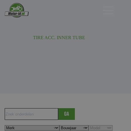
Ga
naar
de
inhoud
TIRE ACC. INNER TUBE
Ga