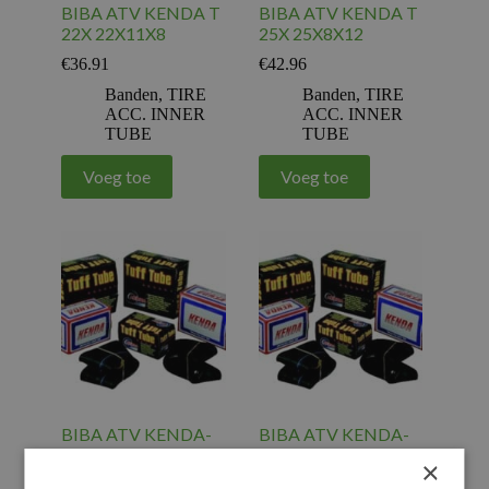
BIBA ATV KENDA T
BIBA ATV KENDA T
22X 22X11X8
25X 25X8X12
€
36.91
€
42.96
Banden
,
TIRE
Banden
,
TIRE
ACC. INNER
ACC. INNER
TUBE
TUBE
Voeg toe
Voeg toe
BIBA ATV KENDA-
BIBA ATV KENDA-
16X65/75X8-TR13
4.10X3.50X4-T87
×
€
16.94
€
9.68