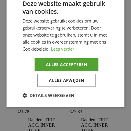
Deze website maakt gebruik
Banden
,
TIRE
Banden
,
TIRE
van cookies.
ACC. INNER
ACC. INNER
TUBE
TUBE
Deze website gebruikt cookies om uw
gebruikerservaring te verbeteren. Door
Voeg toe
Voeg toe
onze website te gebruiken, stemt u in met
alle cookies in overeenstemming met ons
Cookiebeleid.
Lees verder
ALLES ACCEPTEREN
ALLES AFWIJZEN
DETAILS WEERGEVEN
BIBA MC KENDA T6
BIBA MC KENDA T6
130/90-15
130X80/18
€
21.78
€
27.83
Banden
,
TIRE
Banden
,
TIRE
ACC. INNER
ACC. INNER
TUBE
TUBE