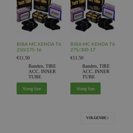
BIBA MC KENDA T6
BIBA MC KENDA T6
250/275-16
275/300-17
€
11.50
€
11.50
Banden
,
TIRE
Banden
,
TIRE
ACC. INNER
ACC. INNER
TUBE
TUBE
Voeg toe
Voeg toe
VOLGENDE