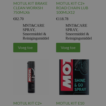
MOTUL KIT BRAKE
MOTUL KIT C2+
CLEAN WORKSH
ROAD CHAIN LUB
750MLX6
100MLX12
€
82.70
€
118.78
MNT&CARE
MNT&CARE
SPRAY
,
SPRAY
,
Smeermiddel &
Smeermiddel &
Reinigingsmiddel
Reinigingsmiddel
Voeg toe
Voeg toe
MOTUL KIT C2+
MOTUL KIT E10