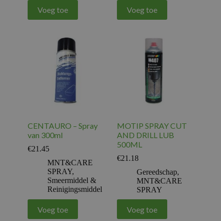
Voeg toe
Voeg toe
CENTAURO – Spray
MOTIP SPRAY CUT
van 300ml
AND DRILL LUB
500ML
€
21.45
€
21.18
MNT&CARE
SPRAY
,
Gereedschap
,
Smeermiddel &
MNT&CARE
Reinigingsmiddel
SPRAY
Voeg toe
Voeg toe