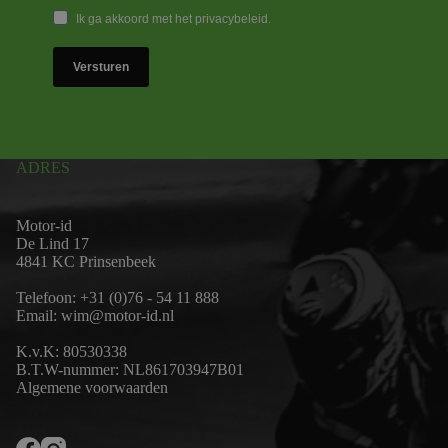
Ik ga akkoord met het privacybeleid.
Versturen
ADRES
Motor-id
De Lind 17
4841 KC Prinsenbeek
Telefoon:
+31 (0)76 - 54 11 888
Email:
wim@motor-id.nl
K.v.K: 80530338
B.T.W-nummer: NL861703947B01
Algemene voorwaarden