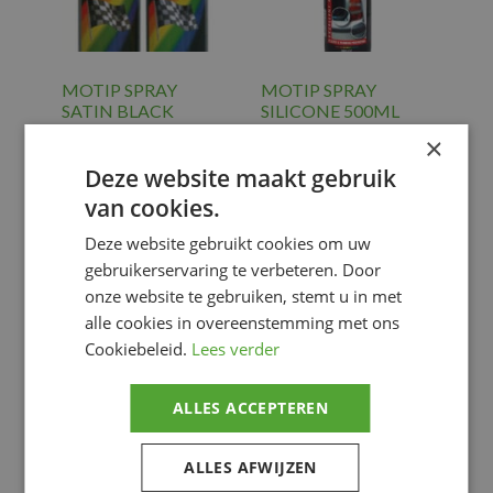
MOTIP SPRAY
MOTIP SPRAY
SATIN BLACK
SILICONE 500ML
500ML
×
€
10.40
€
25.41
Gereedschap
,
Deze website maakt gebruik
MNT&CARE
Gereedschap
,
van cookies.
SPRAY
MNT&CARE
SPRAY
Deze website gebruikt cookies om uw
gebruikerservaring te verbeteren. Door
Voeg toe
Voeg toe
onze website te gebruiken, stemt u in met
alle cookies in overeenstemming met ons
Cookiebeleid.
Lees verder
ALLES ACCEPTEREN
ALLES AFWIJZEN