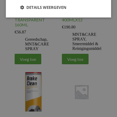
DETAILS WEERGEVEN
MOTIP SPRAY
MOTUL KIT A2 AIR
SUPER
FILTER OIL
TRANSPARENT
400MLX12
160ML
€
190.80
€
56.87
MNT&CARE
SPRAY
,
Gereedschap
,
Smeermiddel &
MNT&CARE
Reinigingsmiddel
SPRAY
Voeg toe
Voeg toe