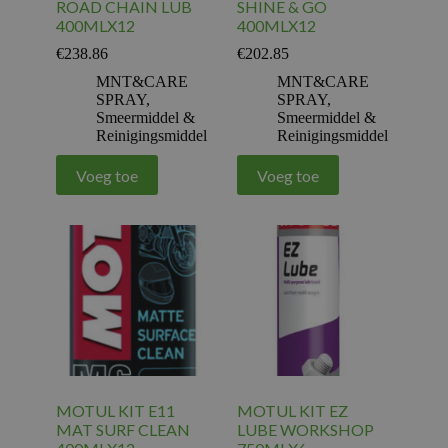
ROAD CHAIN LUB
SHINE & GO
400MLX12
400MLX12
€
238.86
€
202.85
MNT&CARE
MNT&CARE
SPRAY
,
SPRAY
,
Smeermiddel &
Smeermiddel &
Reinigingsmiddel
Reinigingsmiddel
Voeg toe
Voeg toe
MOTUL KIT E11
MOTUL KIT EZ
MAT SURF CLEAN
LUBE WORKSHOP