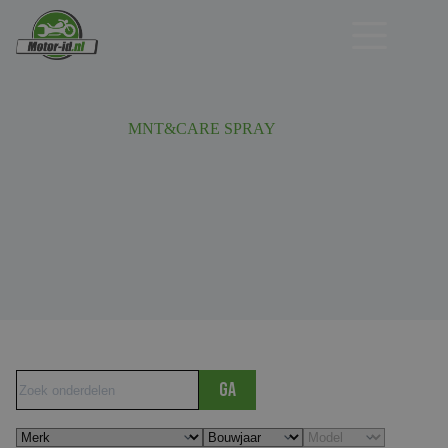
Ga
naar
de
inhoud
MNT&CARE SPRAY
Ga