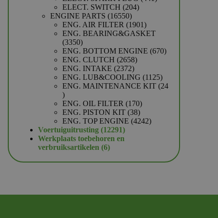
204
producten
ELECT. SWITCH
204
16550
producten
ENGINE PARTS
16550
producten
1901
ENG. AIR FILTER
1901
producten
ENG. BEARING&GASKET
3350
3350
producten
670
ENG. BOTTOM ENGINE
670
2658
producten
ENG. CLUTCH
2658
2372
producten
ENG. INTAKE
2372
producten
1125
ENG. LUB&COOLING
1125
producten
ENG. MAINTENANCE KIT
24
24
producten
170
ENG. OIL FILTER
170
38
producten
ENG. PISTON KIT
38
producten
4242
ENG. TOP ENGINE
4242
12291
producten
Voertuiguitrusting
12291
producten
Werkplaats toebehoren en
6
verbruiksartikelen
6
producten