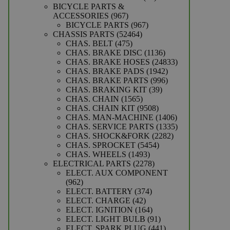
producten
BICYCLE PARTS &
967
ACCESSORIES
967
producten
967
BICYCLE PARTS
967
52464
producten
CHASSIS PARTS
52464
475
producten
CHAS. BELT
475
producten
1136
CHAS. BRAKE DISC
1136
producten
24833
CHAS. BRAKE HOSES
24833
1942
producten
CHAS. BRAKE PADS
1942
producten
996
CHAS. BRAKE PARTS
996
39
producten
CHAS. BRAKING KIT
39
1565
producten
CHAS. CHAIN
1565
producten
9508
CHAS. CHAIN KIT
9508
producten
1406
CHAS. MAN-MACHINE
1406
producten
1335
CHAS. SERVICE PARTS
1335
2282
producten
CHAS. SHOCK&FORK
2282
5454
producten
CHAS. SPROCKET
5454
1493
producten
CHAS. WHEELS
1493
producten
2278
ELECTRICAL PARTS
2278
producten
ELECT. AUX COMPONENT
962
962
producten
374
ELECT. BATTERY
374
42
producten
ELECT. CHARGE
42
producten
164
ELECT. IGNITION
164
producten
91
ELECT. LIGHT BULB
91
producten
441
ELECT. SPARK PLUG
441