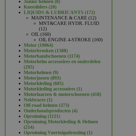
product
8
Junior helmen
8
20
producten
Kneesliders
20
producten
172
LIQUIDS & LUBRICANTS
172
producten
12
MAINTENANCE & CARE
12
producten
MNT&CARE HYDR. FLUID
12
12
producten
160
OIL
160
producten
160
OIL ENGINE 4-STROKE
160
19064
producten
Motor
19064
producten
1388
Motorbroeken
1388
producten
1174
Motorhandschoenen
1174
producten
Motorhelm accessoires en onderdelen
295
295
producten
9
Motorhelmen
9
producten
893
Motorjassen
893
producten
681
Motorkleding
681
producten
1
Motorkleding accessoires
1
product
418
Motorlaarzen & motorschoenen
418
1
producten
Nekbraces
1
product
373
Off-road helmen
373
producten
4
Onderhoudsproducten
4
1121
producten
Opruiming
1121
producten
Opruiming Motorkleding & Helmen
214
214
producten
1
Opruiming Voertuiguitrusting
1