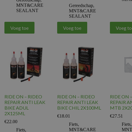
MNT&CARE
Gereedschap
,
SEALANT
MNT&CARE
SEALANT
Voeg toe
Voeg toe
Voeg to
RIDE ON – RIDEO
RIDE ON – RIDEO
RIDE ON 
REPAIR ANTI LEAK
REPAIR ANTI LEAK
REPAIR A
BIKE ADUL
BIKE CHIL 2X100ML
MTB 2X2
2X125ML
€
18.01
€
27.51
€
22.00
Fiets
,
Fiets
,
MNT&CARE
MNT
Fiets
,