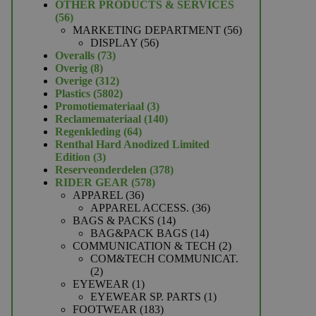
product
OTHER PRODUCTS & SERVICES
56
56
producten
56
MARKETING DEPARTMENT
56
56
producten
DISPLAY
56
73
producten
Overalls
73
8
producten
Overig
8
producten
312
Overige
312
producten
5802
Plastics
5802
producten
3
Promotiemateriaal
3
producten
140
Reclamemateriaal
140
64
producten
Regenkleding
64
producten
Renthal Hard Anodized Limited
3
Edition
3
producten
378
Reserveonderdelen
378
578
producten
RIDER GEAR
578
36
producten
APPAREL
36
producten
36
APPAREL ACCESS.
36
14
producten
BAGS & PACKS
14
producten
14
BAG&PACK BAGS
14
producten
2
COMMUNICATION & TECH
2
producten
COM&TECH COMMUNICAT.
2
2
producten
1
EYEWEAR
1
product
1
EYEWEAR SP. PARTS
1
183
product
FOOTWEAR
183