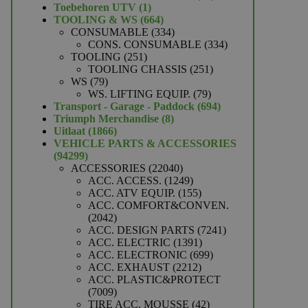
1
producten
Toebehoren UTV
1
product
664
TOOLING & WS
664
producten
334
CONSUMABLE
334
producten
334
CONS. CONSUMABLE
334
251
producten
TOOLING
251
producten
251
TOOLING CHASSIS
251
79
producten
WS
79
producten
79
WS. LIFTING EQUIP.
79
producten
694
Transport - Garage - Paddock
694
8
producten
Triumph Merchandise
8
1866
producten
Uitlaat
1866
producten
VEHICLE PARTS & ACCESSORIES
94299
94299
producten
22040
ACCESSORIES
22040
producten
1249
ACC. ACCESS.
1249
producten
155
ACC. ATV EQUIP.
155
producten
ACC. COMFORT&CONVEN.
2042
2042
producten
7241
ACC. DESIGN PARTS
7241
1391
producten
ACC. ELECTRIC
1391
producten
699
ACC. ELECTRONIC
699
2212
producten
ACC. EXHAUST
2212
producten
ACC. PLASTIC&PROTECT
7009
7009
producten
42
TIRE ACC. MOUSSE
42