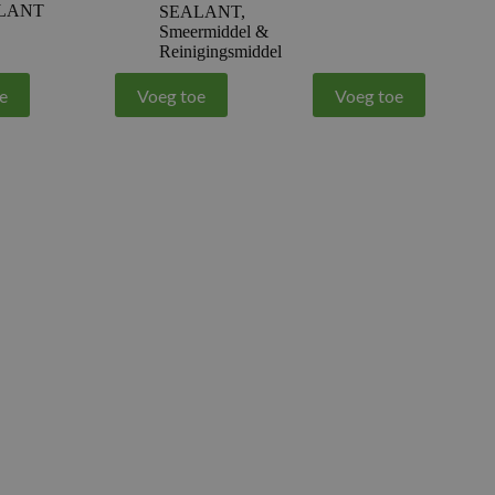
LANT
SEALANT
,
Smeermiddel &
Reinigingsmiddel
e
Voeg toe
Voeg toe