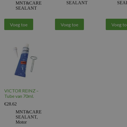
SEALANT
SEA
MNT&CARE
SEALANT
Voeg toe
Voeg toe
Voeg to
VICTOR REINZ –
Tube van 70ml.
€
28.62
MNT&CARE
SEALANT
,
Motor