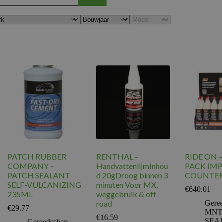
PATCH RUBBER
RENTHAL –
RIDE ON 
COMPANY –
HandvattenlijmInhou
PACK IMP
PATCH SEALANT
d 20gDroog binnen 3
COUNTER
SELF-VULCANIZING
minuten Voor MX,
€
640.01
235ML
weggebruik & off-
road
Gere
€
29.77
MNT
€
16.59
SEA
Gereedschap
,