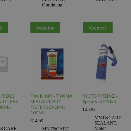
Opruiming
e
Voeg toe
Voeg toe
– RIDEO
TWIN AIR – TWINA
VICTOR REINZ –
NTI LEAK
SEALANT BIO
Spray van 200ml.
00ML
FILTER SEALING
€
45.98
100ML
MNT&CARE
€
14.59
SEALANT
,
Motor
&CARE
MNT&CARE