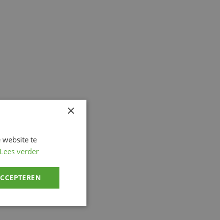
×
 website te
Lees verder
ACCEPTEREN