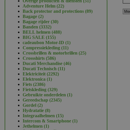
51
Overige producten & diensten
51
22
producten
Adventure Helm
22
producten
89
Back protector and protections
89
2
producten
Bagage
2
producten
30
Bagage rijder
30
3332
producten
Banden
3332
producten
488
BELL helmen
488
155
producten
BIG SALE
155
producten
1
cadeaubon Motor-ID
1
11
product
Compressiekleding
11
producten
25
Crossbrillen & motorbrillen
25
586
producten
Crossshirts
586
producten
46
Ducati Merchandise
46
11
producten
Ducati Technisch
11
2292
producten
Elektriciteit
2292
1
producten
Elektronica
1
2386
product
Fiets
2386
producten
329
Fietskleding
329
producten
1
Gebruikte onderdelen
1
2345
product
Gereedschap
2345
2
producten
Gordel
2
producten
8
Hydratatie
8
producten
15
Integraalhelmen
15
producten
1
Intercom & Smartphone
1
1
product
Jethelmen
1