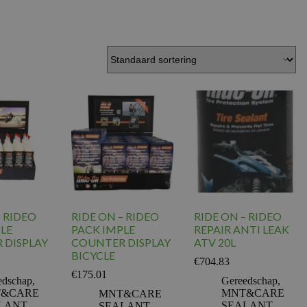
– RIDEO
RIDE ON – RIDEO
RIDE ON – RIDEO
LE
PACK IMPLE
REPAIR ANTI LEAK
 DISPLAY
COUNTER DISPLAY
ATV 20L
BICYCLE
€
704.83
€
175.01
edschap
,
Gereedschap
,
&CARE
MNT&CARE
MNT&CARE
LANT
SEALANT
SEALANT
,