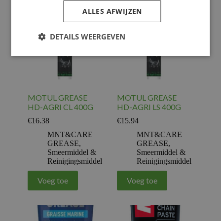
ALLES AFWIJZEN
DETAILS WEERGEVEN
MOTUL GREASE
MOTUL GREASE
HD-AGRI CL 400G
HD-AGRI LS 400G
€
16.38
€
15.94
MNT&CARE
MNT&CARE
GREASE
,
GREASE
,
Smeermiddel &
Smeermiddel &
Reinigingsmiddel
Reinigingsmiddel
Voeg toe
Voeg toe