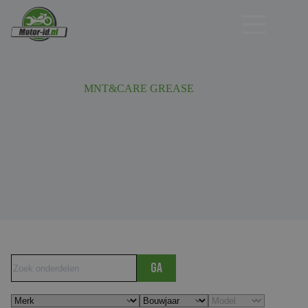
Ga
naar
de
inhoud
MNT&CARE GREASE
Ga