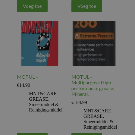
Voeg toe
Voeg toe
MOTUL –
MOTUL –
Multipurpose High
€
14.90
performance grease.
MNT&CARE
Mineral.
GREASE
,
€
184.99
Smeermiddel &
Reinigingsmiddel
MNT&CARE
GREASE
,
Smeermiddel &
Reinigingsmiddel