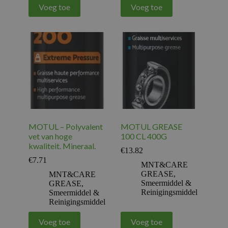
Voeg toe
Voeg toe
MOTUL – Polyvalent
MOTUL GREASE
vet van hoge
100 CL 400G
kwaliteit. Mineraal.
€
13.82
€
7.71
MNT&CARE
GREASE
,
MNT&CARE
Smeermiddel &
GREASE
,
Reinigingsmiddel
Smeermiddel &
Reinigingsmiddel
Voeg toe
Voeg toe