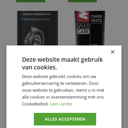
×
Deze website maakt gebruik
MOTUL GREASE
MOTUL GREASE C5
van cookies.
100 LS 400G
ROAD CHAIN
150ML
Deze website gebruikt cookies om uw
€
14.07
€
14.90
gebruikerservaring te verbeteren. Door
MNT&CARE
onze website te gebruiken, stemt u in met
GREASE
,
MNT&CARE
Smeermiddel &
GREASE
,
alle cookies in overeenstemming met ons
Reinigingsmiddel
Smeermiddel &
Cookiebeleid.
Lees verder
Reinigingsmiddel
Voeg toe
Voeg toe
ALLES ACCEPTEREN