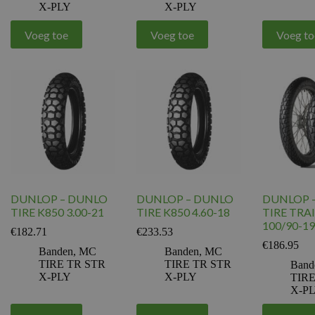
X-PLY
X-PLY
Voeg toe
Voeg toe
Voeg to
DUNLOP – DUNLO
DUNLOP – DUNLO
DUNLOP 
TIRE K850 3.00-21
TIRE K850 4.60-18
TIRE TRA
100/90-19
€
182.71
€
233.53
€
186.95
Banden
,
MC
Banden
,
MC
TIRE TR STR
TIRE TR STR
Band
X-PLY
X-PLY
TIRE
X-P