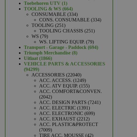
1
producten
Toebehoren UTV
1
product
664
TOOLING & WS
664
producten
334
CONSUMABLE
334
producten
334
CONS. CONSUMABLE
334
251
producten
TOOLING
251
producten
251
TOOLING CHASSIS
251
79
producten
WS
79
producten
79
WS. LIFTING EQUIP.
79
producten
694
Transport - Garage - Paddock
694
8
producten
Triumph Merchandise
8
1866
producten
Uitlaat
1866
producten
VEHICLE PARTS & ACCESSORIES
94299
94299
producten
22040
ACCESSORIES
22040
producten
1249
ACC. ACCESS.
1249
producten
155
ACC. ATV EQUIP.
155
producten
ACC. COMFORT&CONVEN.
2042
2042
producten
7241
ACC. DESIGN PARTS
7241
1391
producten
ACC. ELECTRIC
1391
producten
699
ACC. ELECTRONIC
699
2212
producten
ACC. EXHAUST
2212
producten
ACC. PLASTIC&PROTECT
7009
7009
producten
42
TIRE ACC. MOUSSE
42