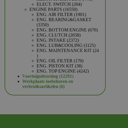
204
producten
ELECT. SWITCH
204
16550
producten
ENGINE PARTS
16550
producten
1901
ENG. AIR FILTER
1901
producten
ENG. BEARING&GASKET
3350
3350
producten
670
ENG. BOTTOM ENGINE
670
2658
producten
ENG. CLUTCH
2658
2372
producten
ENG. INTAKE
2372
producten
1125
ENG. LUB&COOLING
1125
producten
ENG. MAINTENANCE KIT
24
24
producten
170
ENG. OIL FILTER
170
38
producten
ENG. PISTON KIT
38
producten
4242
ENG. TOP ENGINE
4242
12291
producten
Voertuiguitrusting
12291
producten
Werkplaats toebehoren en
6
verbruiksartikelen
6
producten