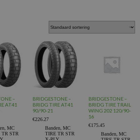
TONE –
BRIDGESTONE –
BRIDGESTONE –
RE AT41
BRIDG TIRE AT41
BRIDG TIRE TRAIL
90/90-21
WING 202 120/90-
16
€
226.27
€
175.45
en
,
MC
Banden
,
MC
 TR STR
TIRE TR STR
Banden
,
MC
LY
X-PLY
TIRE TR STR