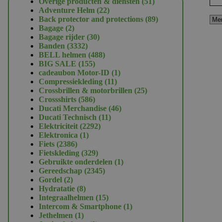
51
Overige producten & diensten
51
22
producten
Adventure Helm
22
producten
89
Back protector and protections
89
2
producten
Bagage
2
producten
30
Bagage rijder
30
3332
producten
Banden
3332
producten
488
BELL helmen
488
155
producten
BIG SALE
155
producten
1
cadeaubon Motor-ID
1
11
product
Compressiekleding
11
producten
25
Crossbrillen & motorbrillen
25
586
producten
Crossshirts
586
producten
46
Ducati Merchandise
46
11
producten
Ducati Technisch
11
2292
producten
Elektriciteit
2292
1
producten
Elektronica
1
2386
product
Fiets
2386
producten
329
Fietskleding
329
producten
1
Gebruikte onderdelen
1
2345
product
Gereedschap
2345
2
producten
Gordel
2
producten
8
Hydratatie
8
producten
15
Integraalhelmen
15
producten
1
Intercom & Smartphone
1
1
product
Jethelmen
1