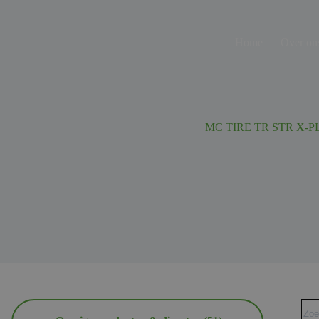
Ga
naar
de
Home
Over on
inhoud
MC TIRE TR STR X-P