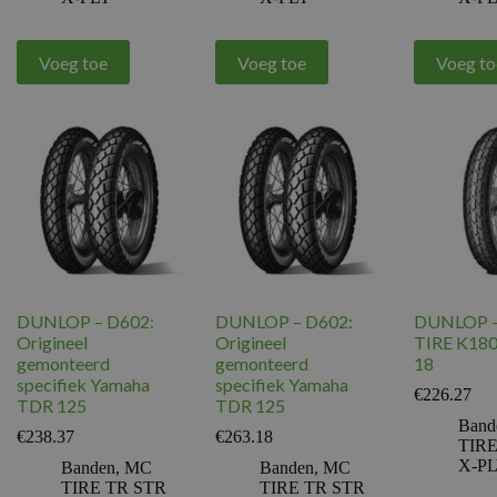
Voeg toe
Voeg toe
Voeg to
DUNLOP – D602:
DUNLOP – D602:
DUNLOP 
Origineel
Origineel
TIRE K180
gemonteerd
gemonteerd
18
specifiek Yamaha
specifiek Yamaha
€
226.27
TDR 125
TDR 125
Band
€
238.37
€
263.18
TIRE
X-P
Banden
,
MC
Banden
,
MC
TIRE TR STR
TIRE TR STR