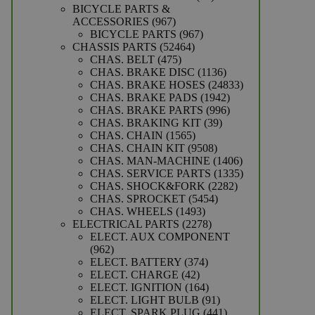
producten
BICYCLE PARTS &
967
ACCESSORIES
967
producten
967
BICYCLE PARTS
967
52464
producten
CHASSIS PARTS
52464
475
producten
CHAS. BELT
475
producten
1136
CHAS. BRAKE DISC
1136
producten
24833
CHAS. BRAKE HOSES
24833
1942
producten
CHAS. BRAKE PADS
1942
producten
996
CHAS. BRAKE PARTS
996
39
producten
CHAS. BRAKING KIT
39
1565
producten
CHAS. CHAIN
1565
producten
9508
CHAS. CHAIN KIT
9508
producten
1406
CHAS. MAN-MACHINE
1406
producten
1335
CHAS. SERVICE PARTS
1335
2282
producten
CHAS. SHOCK&FORK
2282
5454
producten
CHAS. SPROCKET
5454
1493
producten
CHAS. WHEELS
1493
producten
2278
ELECTRICAL PARTS
2278
producten
ELECT. AUX COMPONENT
962
962
producten
374
ELECT. BATTERY
374
42
producten
ELECT. CHARGE
42
producten
164
ELECT. IGNITION
164
producten
91
ELECT. LIGHT BULB
91
producten
441
ELECT. SPARK PLUG
441