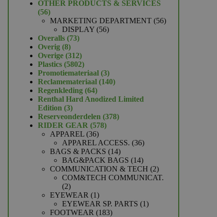
product
OTHER PRODUCTS & SERVICES
56
56
producten
56
MARKETING DEPARTMENT
56
56
producten
DISPLAY
56
73
producten
Overalls
73
8
producten
Overig
8
producten
312
Overige
312
producten
5802
Plastics
5802
producten
3
Promotiemateriaal
3
producten
140
Reclamemateriaal
140
64
producten
Regenkleding
64
producten
Renthal Hard Anodized Limited
3
Edition
3
producten
378
Reserveonderdelen
378
578
producten
RIDER GEAR
578
36
producten
APPAREL
36
producten
36
APPAREL ACCESS.
36
14
producten
BAGS & PACKS
14
producten
14
BAG&PACK BAGS
14
producten
2
COMMUNICATION & TECH
2
producten
COM&TECH COMMUNICAT.
2
2
producten
1
EYEWEAR
1
product
1
EYEWEAR SP. PARTS
1
183
product
FOOTWEAR
183