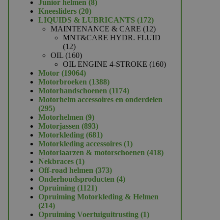
product
8
Junior helmen
8
20
producten
Kneesliders
20
producten
172
LIQUIDS & LUBRICANTS
172
producten
12
MAINTENANCE & CARE
12
producten
MNT&CARE HYDR. FLUID
12
12
producten
160
OIL
160
producten
160
OIL ENGINE 4-STROKE
160
19064
producten
Motor
19064
producten
1388
Motorbroeken
1388
producten
1174
Motorhandschoenen
1174
producten
Motorhelm accessoires en onderdelen
295
295
producten
9
Motorhelmen
9
producten
893
Motorjassen
893
producten
681
Motorkleding
681
producten
1
Motorkleding accessoires
1
product
418
Motorlaarzen & motorschoenen
418
1
producten
Nekbraces
1
product
373
Off-road helmen
373
producten
4
Onderhoudsproducten
4
1121
producten
Opruiming
1121
producten
Opruiming Motorkleding & Helmen
214
214
producten
1
Opruiming Voertuiguitrusting
1