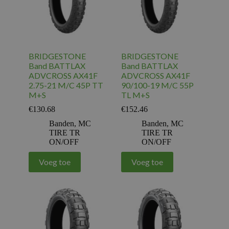
BRIDGESTONE
BRIDGESTONE
Band BATTLAX
Band BATTLAX
ADVCROSS AX41F
ADVCROSS AX41F
2.75-21 M/C 45P TT
90/100-19 M/C 55P
M+S
TL M+S
€
130.68
€
152.46
Banden
,
MC
Banden
,
MC
TIRE TR
TIRE TR
ON/OFF
ON/OFF
Voeg toe
Voeg toe