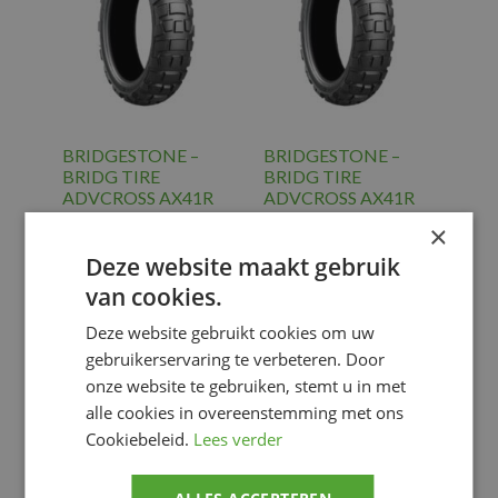
BRIDGESTONE –
BRIDGESTONE –
BRIDG TIRE
BRIDG TIRE
ADVCROSS AX41R
ADVCROSS AX41R
4.10-18
4.60-17
×
€
164.56
€
165.77
Deze website maakt gebruik
Banden
,
MC
Banden
,
MC
van cookies.
TIRE TR
TIRE TR
ON/OFF
ON/OFF
Deze website gebruikt cookies om uw
gebruikerservaring te verbeteren. Door
Voeg toe
Voeg toe
onze website te gebruiken, stemt u in met
alle cookies in overeenstemming met ons
Cookiebeleid.
Lees verder