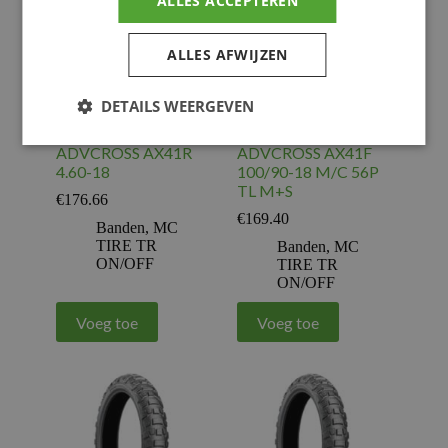
ALLES ACCEPTEREN
ALLES AFWIJZEN
DETAILS WEERGEVEN
BRIDGESTONE –
BRIDGESTONE
BRIDG TIRE
Band BATTLAX
ADVCROSS AX41R
ADVCROSS AX41F
4.60-18
100/90-18 M/C 56P
TL M+S
€
176.66
€
169.40
Banden
,
MC
TIRE TR
Banden
,
MC
ON/OFF
TIRE TR
ON/OFF
Voeg toe
Voeg toe