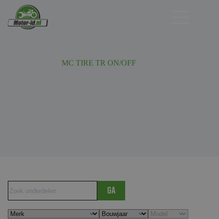
Ga
naar
de
inhoud
MC TIRE TR ON/OFF
Ga