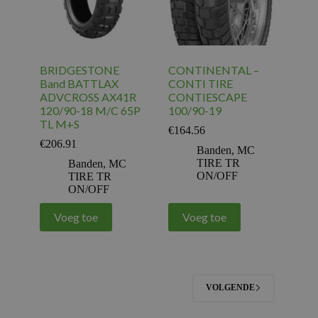
BRIDGESTONE
CONTINENTAL –
Band BATTLAX
CONTI TIRE
ADVCROSS AX41R
CONTIESCAPE
120/90-18 M/C 65P
100/90-19
TL M+S
€
164.56
€
206.91
Banden
,
MC
TIRE TR
Banden
,
MC
ON/OFF
TIRE TR
ON/OFF
Voeg toe
Voeg toe
VOLGENDE