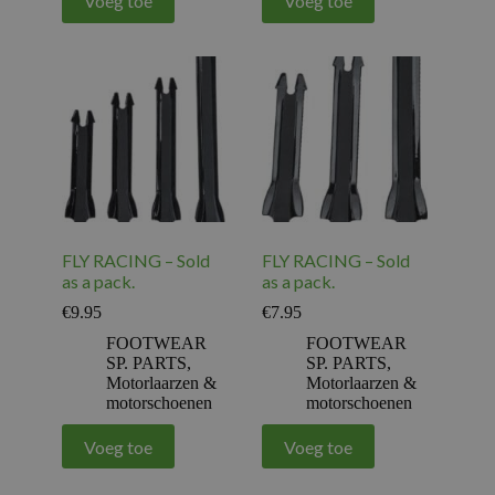
Voeg toe
Voeg toe
FLY RACING – Sold
FLY RACING – Sold
as a pack.
as a pack.
€
9.95
€
7.95
FOOTWEAR
FOOTWEAR
SP. PARTS
,
SP. PARTS
,
Motorlaarzen &
Motorlaarzen &
motorschoenen
motorschoenen
Voeg toe
Voeg toe