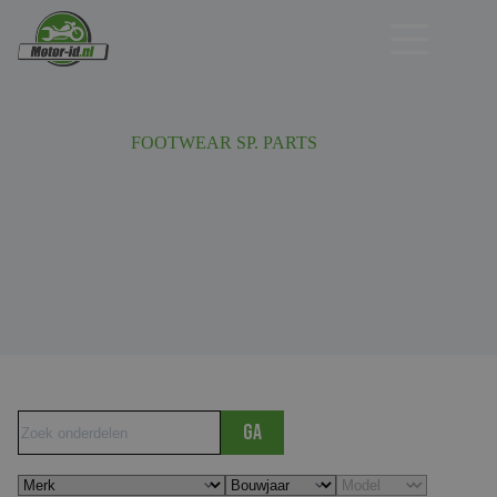
Ga
naar
de
inhoud
FOOTWEAR SP. PARTS
Ga