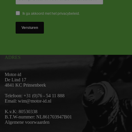
Ik ga akkoord met het privacybeleid.
Versturen
ADRES
Motor-id
De Lind 17
4841 KC Prinsenbeek
Telefoon:
+31 (0)76 - 54 11 888
Email:
wim@motor-id.nl
K.v.K: 80530338
B.T.W-nummer: NL861703947B01
Algemene voorwaarden