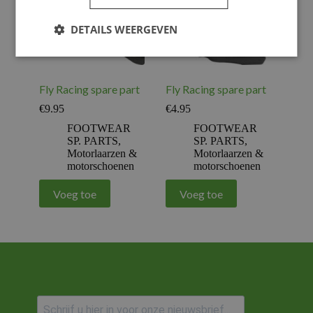
DETAILS WEERGEVEN
Fly Racing spare part
Fly Racing spare part
€
9.95
€
4.95
FOOTWEAR
FOOTWEAR
SP. PARTS
,
SP. PARTS
,
Motorlaarzen &
Motorlaarzen &
motorschoenen
motorschoenen
Voeg toe
Voeg toe