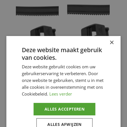
×
Deze website maakt gebruik
Fly Racing spare part
Fly Racing spare part
van cookies.
€
4.95
€
4.95
Deze website gebruikt cookies om uw
FOOTWEAR
FOOTWEAR
gebruikerservaring te verbeteren. Door
SP. PARTS
,
SP. PARTS
,
onze website te gebruiken, stemt u in met
Motorlaarzen &
Motorlaarzen &
motorschoenen
motorschoenen
alle cookies in overeenstemming met ons
Cookiebeleid.
Lees verder
Voeg toe
Voeg toe
ALLES ACCEPTEREN
ALLES AFWIJZEN