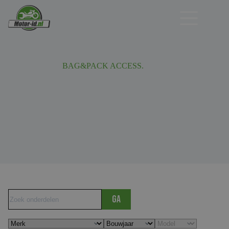
Ga
naar
de
inhoud
BAG&PACK ACCESS.
Ga