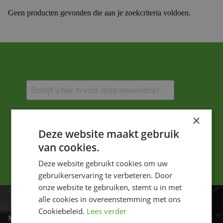
Geen producten gevonden die aan je zoekcriteria voldoen.
Ik ga akkoord met het privacybeleid.
×
Deze website maakt gebruik
Versturen
van cookies.
Deze website gebruikt cookies om uw
gebruikerservaring te verbeteren. Door
onze website te gebruiken, stemt u in met
ADRES
alle cookies in overeenstemming met ons
Cookiebeleid.
Lees verder
Motor-id