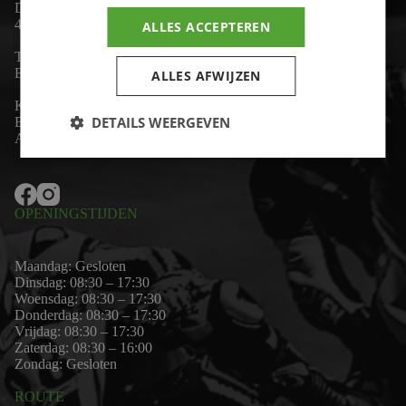
De Lind 17
4841 KC Prinsenbeek
ALLES ACCEPTEREN
Telefoon:
+31 (0)76 - 54 11 888
Email:
wim@motor-id.nl
ALLES AFWIJZEN
K.v.K: 80530338
DETAILS WEERGEVEN
B.T.W-nummer: NL861703947B01
Algemene voorwaarden
OPENINGSTIJDEN
Maandag: Gesloten
Dinsdag: 08:30 – 17:30
Woensdag: 08:30 – 17:30
Donderdag: 08:30 – 17:30
Vrijdag: 08:30 – 17:30
Zaterdag: 08:30 – 16:00
Zondag: Gesloten
ROUTE