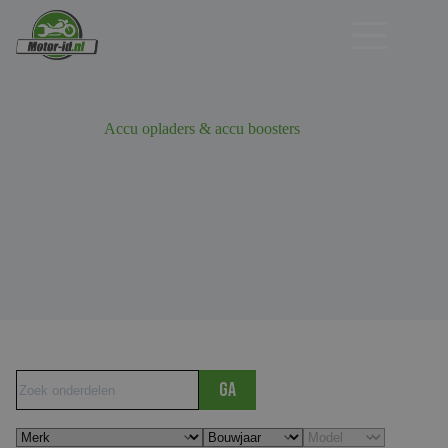
Ga
naar
de
inhoud
Accu opladers & accu boosters
Ga