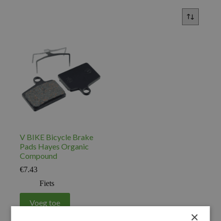
V BIKE Bicycle Brake
Pads Hayes Organic
Compound
€
7.43
Fiets
Voeg toe
×