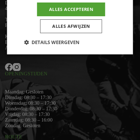
De Lind 17
4841 KC Prinsenbeek
ALLES ACCEPTEREN
Telefoon:
+31 (0)76 - 54 11 888
Email:
wim@motor-id.nl
ALLES AFWIJZEN
K.v.K: 80530338
DETAILS WEERGEVEN
B.T.W-nummer: NL861703947B01
Algemene voorwaarden
OPENINGSTIJDEN
Maandag: Gesloten
Dinsdag: 08:30 – 17:30
Woensdag: 08:30 – 17:30
Donderdag: 08:30 – 17:30
Vrijdag: 08:30 – 17:30
Zaterdag: 08:30 – 16:00
Zondag: Gesloten
ROUTE