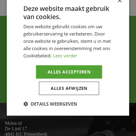
×
Deze website maakt gebruik
van cookies.
Deze website gebruikt cookies om uw
gebruikerservaring te verbeteren. Door
onze website te gebruiken, stemt u in met
alle cookies in overeenstemming met ons
Cookiebeleid.
Lees verder
Ik ga akkoord met het privacybeleid.
ALLES ACCEPTEREN
Versturen
ALLES AFWIJZEN
DETAILS WEERGEVEN
ADRES
Motor-id
De Lind 17
4841 KC Prinsenbeek