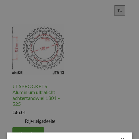
JT SPROCKETS
Aluminium ultralicht
achtertandwiel 1304 –
525
€
46.01
Rijwielgedeelte
Voeg toe