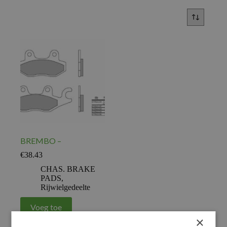
BREMBO –
€
38.43
CHAS. BRAKE
PADS
,
Rijwielgedeelte
Voeg toe
×