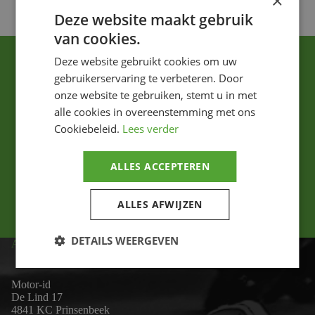
×
Deze website maakt gebruik
van cookies.
Deze website gebruikt cookies om uw
gebruikerservaring te verbeteren. Door
onze website te gebruiken, stemt u in met
alle cookies in overeenstemming met ons
Cookiebeleid.
Lees verder
Ik ga akkoord met het privacybeleid.
ALLES ACCEPTEREN
Versturen
ALLES AFWIJZEN
DETAILS WEERGEVEN
ADRES
Motor-id
De Lind 17
4841 KC Prinsenbeek