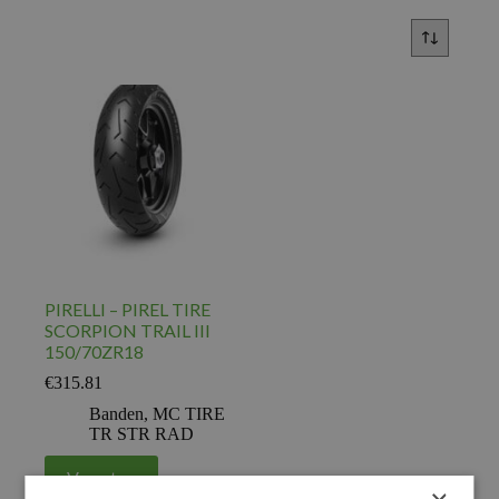
PIRELLI – PIREL TIRE
SCORPION TRAIL III
150/70ZR18
€
315.81
Banden
,
MC TIRE
TR STR RAD
Voeg toe