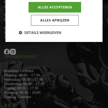
De Lind 17
4841 KC Prinsenbeek
ALLES ACCEPTEREN
Telefoon:
+31 (0)76 - 54 11 888
Email:
wim@motor-id.nl
ALLES AFWIJZEN
K.v.K: 80530338
DETAILS WEERGEVEN
B.T.W-nummer: NL861703947B01
Algemene voorwaarden
OPENINGSTIJDEN
Maandag: Gesloten
Dinsdag: 08:30 – 17:30
Woensdag: 08:30 – 17:30
Donderdag: 08:30 – 17:30
Vrijdag: 08:30 – 17:30
Zaterdag: 08:30 – 16:00
Zondag: Gesloten
ROUTE