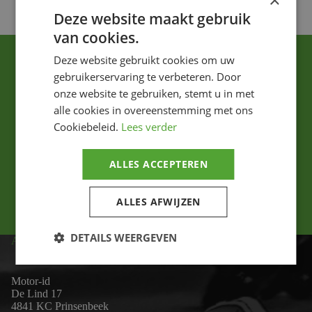
×
Deze website maakt gebruik
van cookies.
Deze website gebruikt cookies om uw
gebruikerservaring te verbeteren. Door
onze website te gebruiken, stemt u in met
alle cookies in overeenstemming met ons
Cookiebeleid.
Lees verder
Ik ga akkoord met het privacybeleid.
ALLES ACCEPTEREN
Versturen
ALLES AFWIJZEN
DETAILS WEERGEVEN
ADRES
Motor-id
De Lind 17
4841 KC Prinsenbeek