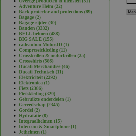
51
Overige producten & diensten
51
22
producten
Adventure Helm
22
producten
89
Back protector and protections
89
2
producten
Bagage
2
producten
30
Bagage rijder
30
3332
producten
Banden
3332
producten
488
BELL helmen
488
155
producten
BIG SALE
155
producten
1
cadeaubon Motor-ID
1
11
product
Compressiekleding
11
producten
25
Crossbrillen & motorbrillen
25
586
producten
Crossshirts
586
producten
46
Ducati Merchandise
46
11
producten
Ducati Technisch
11
2292
producten
Elektriciteit
2292
1
producten
Elektronica
1
2386
product
Fiets
2386
producten
329
Fietskleding
329
producten
1
Gebruikte onderdelen
1
2345
product
Gereedschap
2345
2
producten
Gordel
2
producten
8
Hydratatie
8
producten
15
Integraalhelmen
15
producten
1
Intercom & Smartphone
1
1
product
Jethelmen
1