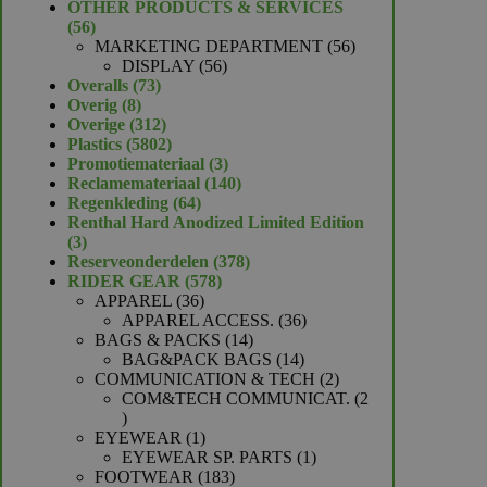
product
OTHER PRODUCTS & SERVICES
56
56
producten
56
MARKETING DEPARTMENT
56
56
producten
DISPLAY
56
73
producten
Overalls
73
8
producten
Overig
8
producten
312
Overige
312
producten
5802
Plastics
5802
producten
3
Promotiemateriaal
3
producten
140
Reclamemateriaal
140
64
producten
Regenkleding
64
producten
Renthal Hard Anodized Limited Edition
3
3
producten
378
Reserveonderdelen
378
578
producten
RIDER GEAR
578
36
producten
APPAREL
36
producten
36
APPAREL ACCESS.
36
14
producten
BAGS & PACKS
14
producten
14
BAG&PACK BAGS
14
producten
2
COMMUNICATION & TECH
2
producten
COM&TECH COMMUNICAT.
2
2
producten
1
EYEWEAR
1
product
1
EYEWEAR SP. PARTS
1
183
product
FOOTWEAR
183