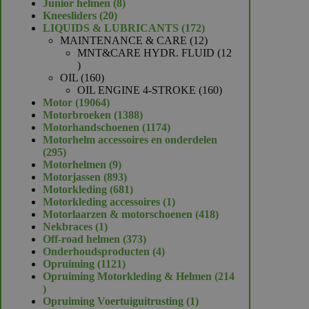
product
8
Junior helmen
8
20
producten
Kneesliders
20
producten
172
LIQUIDS & LUBRICANTS
172
producten
12
MAINTENANCE & CARE
12
producten
MNT&CARE HYDR. FLUID
12
12
producten
160
OIL
160
producten
160
OIL ENGINE 4-STROKE
160
19064
producten
Motor
19064
producten
1388
Motorbroeken
1388
producten
1174
Motorhandschoenen
1174
producten
Motorhelm accessoires en onderdelen
295
295
producten
9
Motorhelmen
9
producten
893
Motorjassen
893
producten
681
Motorkleding
681
producten
1
Motorkleding accessoires
1
product
418
Motorlaarzen & motorschoenen
418
1
producten
Nekbraces
1
product
373
Off-road helmen
373
producten
4
Onderhoudsproducten
4
1121
producten
Opruiming
1121
producten
Opruiming Motorkleding & Helmen
214
214
producten
1
Opruiming Voertuiguitrusting
1