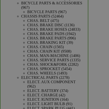
producten
BICYCLE PARTS & ACCESSORIES
967
967
producten
967
BICYCLE PARTS
967
52464
producten
CHASSIS PARTS
52464
475
producten
CHAS. BELT
475
producten
1136
CHAS. BRAKE DISC
1136
producten
24833
CHAS. BRAKE HOSES
24833
1942
producten
CHAS. BRAKE PADS
1942
producten
996
CHAS. BRAKE PARTS
996
39
producten
CHAS. BRAKING KIT
39
1565
producten
CHAS. CHAIN
1565
producten
9508
CHAS. CHAIN KIT
9508
producten
1406
CHAS. MAN-MACHINE
1406
producten
1335
CHAS. SERVICE PARTS
1335
2282
producten
CHAS. SHOCK&FORK
2282
5454
producten
CHAS. SPROCKET
5454
1493
producten
CHAS. WHEELS
1493
producten
2278
ELECTRICAL PARTS
2278
producten
ELECT. AUX COMPONENT
962
962
producten
374
ELECT. BATTERY
374
42
producten
ELECT. CHARGE
42
producten
164
ELECT. IGNITION
164
producten
91
ELECT. LIGHT BULB
91
producten
441
ELECT. SPARK PLUG
441