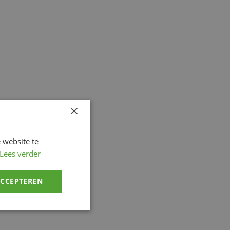
×
 website te
Lees verder
ACCEPTEREN