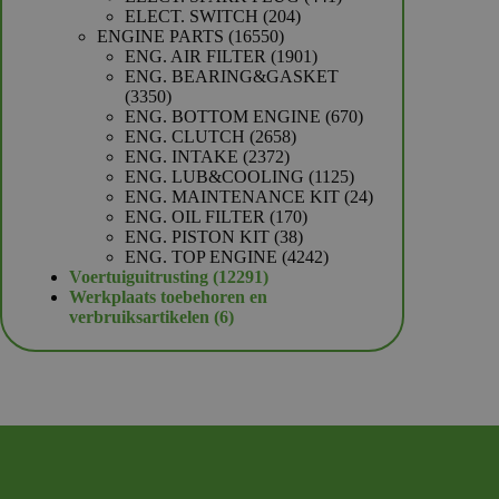
204
producten
ELECT. SWITCH
204
16550
producten
ENGINE PARTS
16550
producten
1901
ENG. AIR FILTER
1901
producten
ENG. BEARING&GASKET
3350
3350
producten
670
ENG. BOTTOM ENGINE
670
2658
producten
ENG. CLUTCH
2658
2372
producten
ENG. INTAKE
2372
producten
1125
ENG. LUB&COOLING
1125
producten
24
ENG. MAINTENANCE KIT
24
170
producten
ENG. OIL FILTER
170
38
producten
ENG. PISTON KIT
38
producten
4242
ENG. TOP ENGINE
4242
12291
producten
Voertuiguitrusting
12291
producten
Werkplaats toebehoren en
6
verbruiksartikelen
6
producten