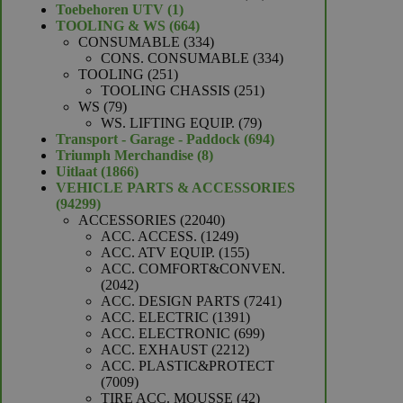
1
producten
Toebehoren UTV
1
product
664
TOOLING & WS
664
producten
334
CONSUMABLE
334
producten
334
CONS. CONSUMABLE
334
251
producten
TOOLING
251
producten
251
TOOLING CHASSIS
251
79
producten
WS
79
producten
79
WS. LIFTING EQUIP.
79
producten
694
Transport - Garage - Paddock
694
8
producten
Triumph Merchandise
8
1866
producten
Uitlaat
1866
producten
VEHICLE PARTS & ACCESSORIES
94299
94299
producten
22040
ACCESSORIES
22040
producten
1249
ACC. ACCESS.
1249
producten
155
ACC. ATV EQUIP.
155
producten
ACC. COMFORT&CONVEN.
2042
2042
producten
7241
ACC. DESIGN PARTS
7241
1391
producten
ACC. ELECTRIC
1391
producten
699
ACC. ELECTRONIC
699
2212
producten
ACC. EXHAUST
2212
producten
ACC. PLASTIC&PROTECT
7009
7009
producten
42
TIRE ACC. MOUSSE
42