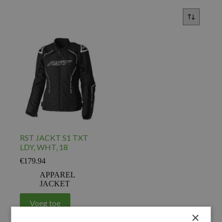
RST JACKT S1 TXT
LDY, WHT, 18
€
179.94
APPAREL
JACKET
Voeg toe
×