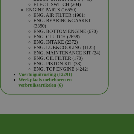
204
producten
ELECT. SWITCH
204
16550
producten
ENGINE PARTS
16550
producten
1901
ENG. AIR FILTER
1901
producten
ENG. BEARING&GASKET
3350
3350
producten
670
ENG. BOTTOM ENGINE
670
2658
producten
ENG. CLUTCH
2658
2372
producten
ENG. INTAKE
2372
producten
1125
ENG. LUB&COOLING
1125
producten
24
ENG. MAINTENANCE KIT
24
170
producten
ENG. OIL FILTER
170
38
producten
ENG. PISTON KIT
38
producten
4242
ENG. TOP ENGINE
4242
12291
producten
Voertuiguitrusting
12291
producten
Werkplaats toebehoren en
6
verbruiksartikelen
6
producten