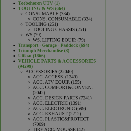
1
producten
Toebehoren UTV
1
product
664
TOOLING & WS
664
producten
334
CONSUMABLE
334
producten
334
CONS. CONSUMABLE
334
251
producten
TOOLING
251
producten
251
TOOLING CHASSIS
251
79
producten
WS
79
producten
79
WS. LIFTING EQUIP.
79
producten
694
Transport - Garage - Paddock
694
8
producten
Triumph Merchandise
8
1866
producten
Uitlaat
1866
producten
VEHICLE PARTS & ACCESSORIES
94299
94299
producten
22040
ACCESSORIES
22040
producten
1249
ACC. ACCESS.
1249
producten
155
ACC. ATV EQUIP.
155
producten
ACC. COMFORT&CONVEN.
2042
2042
producten
7241
ACC. DESIGN PARTS
7241
1391
producten
ACC. ELECTRIC
1391
producten
699
ACC. ELECTRONIC
699
2212
producten
ACC. EXHAUST
2212
producten
ACC. PLASTIC&PROTECT
7009
7009
producten
42
TIRE ACC. MOUSSE
42