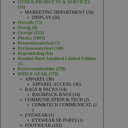
product
OTHER PRODUCTS & SERVICES
56
56
producten
56
MARKETING DEPARTMENT
56
56
producten
DISPLAY
56
73
producten
Overalls
73
8
producten
Overig
8
producten
312
Overige
312
producten
5802
Plastics
5802
producten
3
Promotiemateriaal
3
producten
140
Reclamemateriaal
140
64
producten
Regenkleding
64
producten
Renthal Hard Anodized Limited Edition
3
3
producten
378
Reserveonderdelen
378
578
producten
RIDER GEAR
578
36
producten
APPAREL
36
producten
36
APPAREL ACCESS.
36
14
producten
BAGS & PACKS
14
producten
14
BAG&PACK BAGS
14
producten
2
COMMUNICATION & TECH
2
producten
COM&TECH COMMUNICAT.
2
2
producten
1
EYEWEAR
1
product
1
EYEWEAR SP. PARTS
1
183
product
FOOTWEAR
183