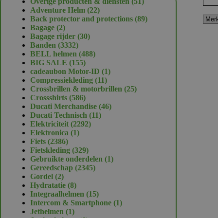
51
Overige producten & diensten
51
22
producten
Adventure Helm
22
producten
89
Back protector and protections
89
2
producten
Bagage
2
producten
30
Bagage rijder
30
3332
producten
Banden
3332
producten
488
BELL helmen
488
155
producten
BIG SALE
155
producten
1
cadeaubon Motor-ID
1
11
product
Compressiekleding
11
producten
25
Crossbrillen & motorbrillen
25
586
producten
Crossshirts
586
producten
46
Ducati Merchandise
46
11
producten
Ducati Technisch
11
2292
producten
Elektriciteit
2292
1
producten
Elektronica
1
2386
product
Fiets
2386
producten
329
Fietskleding
329
producten
1
Gebruikte onderdelen
1
2345
product
Gereedschap
2345
2
producten
Gordel
2
producten
8
Hydratatie
8
producten
15
Integraalhelmen
15
producten
1
Intercom & Smartphone
1
1
product
Jethelmen
1