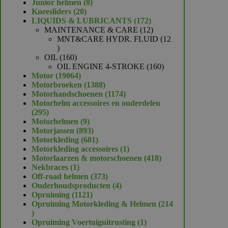
product
8
Junior helmen
8
20
producten
Kneesliders
20
producten
172
LIQUIDS & LUBRICANTS
172
producten
12
MAINTENANCE & CARE
12
producten
MNT&CARE HYDR. FLUID
12
12
producten
160
OIL
160
producten
160
OIL ENGINE 4-STROKE
160
19064
producten
Motor
19064
producten
1388
Motorbroeken
1388
producten
1174
Motorhandschoenen
1174
producten
Motorhelm accessoires en onderdelen
295
295
producten
9
Motorhelmen
9
producten
893
Motorjassen
893
producten
681
Motorkleding
681
producten
1
Motorkleding accessoires
1
product
418
Motorlaarzen & motorschoenen
418
1
producten
Nekbraces
1
product
373
Off-road helmen
373
producten
4
Onderhoudsproducten
4
1121
producten
Opruiming
1121
producten
Opruiming Motorkleding & Helmen
214
214
producten
1
Opruiming Voertuiguitrusting
1