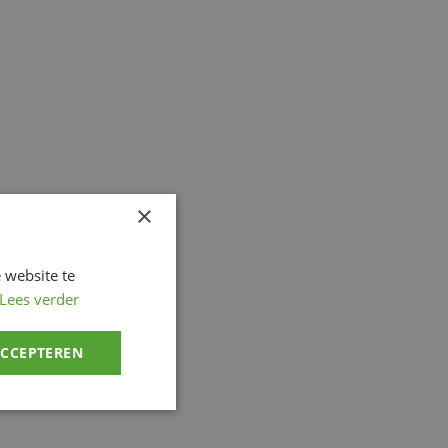
×
 website te
Lees verder
ACCEPTEREN