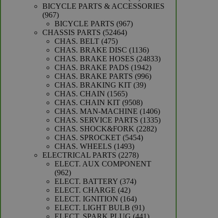
producten
BICYCLE PARTS & ACCESSORIES
967
967
producten
967
BICYCLE PARTS
967
52464
producten
CHASSIS PARTS
52464
475
producten
CHAS. BELT
475
producten
1136
CHAS. BRAKE DISC
1136
producten
24833
CHAS. BRAKE HOSES
24833
1942
producten
CHAS. BRAKE PADS
1942
producten
996
CHAS. BRAKE PARTS
996
39
producten
CHAS. BRAKING KIT
39
1565
producten
CHAS. CHAIN
1565
producten
9508
CHAS. CHAIN KIT
9508
producten
1406
CHAS. MAN-MACHINE
1406
producten
1335
CHAS. SERVICE PARTS
1335
2282
producten
CHAS. SHOCK&FORK
2282
5454
producten
CHAS. SPROCKET
5454
1493
producten
CHAS. WHEELS
1493
producten
2278
ELECTRICAL PARTS
2278
producten
ELECT. AUX COMPONENT
962
962
producten
374
ELECT. BATTERY
374
42
producten
ELECT. CHARGE
42
producten
164
ELECT. IGNITION
164
producten
91
ELECT. LIGHT BULB
91
producten
441
ELECT. SPARK PLUG
441