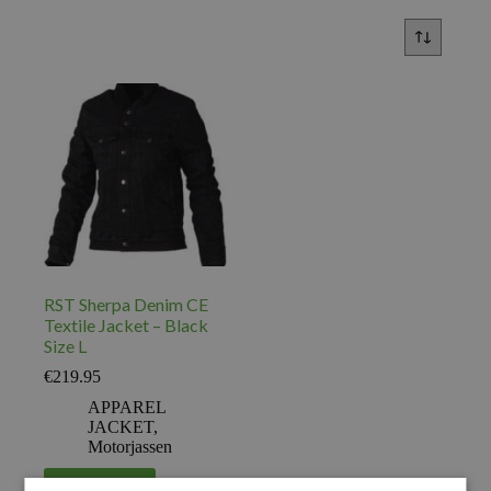
RST Sherpa Denim CE
Textile Jacket – Black
Size L
€
219.95
APPAREL
JACKET
,
Motorjassen
Voeg toe