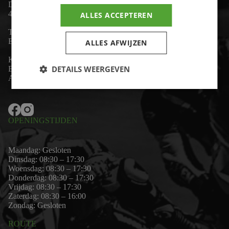
De Lind 17
4841 KC Prinsenbeek
ALLES ACCEPTEREN
Telefoon:
+31 (0)76 - 54 11 888
Email:
wim@motor-id.nl
ALLES AFWIJZEN
K.v.K: 80530338
DETAILS WEERGEVEN
B.T.W-nummer: NL861703947B01
Algemene voorwaarden
OPENINGSTIJDEN
Maandag: Gesloten
Dinsdag: 08:30 – 17:30
Woensdag: 08:30 – 17:30
Donderdag: 08:30 – 17:30
Vrijdag: 08:30 – 17:30
Zaterdag: 08:30 – 16:00
Zondag: Gesloten
ROUTE