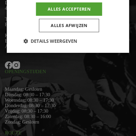
De Lind 17
4841 KC Prinsenbeek
ALLES ACCEPTEREN
Telefoon:
+31 (0)76 - 54 11 888
Email:
wim@motor-id.nl
ALLES AFWIJZEN
K.v.K: 80530338
DETAILS WEERGEVEN
B.T.W-nummer: NL861703947B01
Algemene voorwaarden
OPENINGSTIJDEN
Maandag: Gesloten
Dinsdag: 08:30 – 17:30
Woensdag: 08:30 – 17:30
Donderdag: 08:30 – 17:30
Vrijdag: 08:30 – 17:30
Zaterdag: 08:30 – 16:00
Zondag: Gesloten
ROUTE