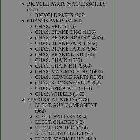
producten
BICYCLE PARTS & ACCESSORIES
967
967
producten
967
BICYCLE PARTS
967
52464
producten
CHASSIS PARTS
52464
475
producten
CHAS. BELT
475
producten
1136
CHAS. BRAKE DISC
1136
producten
24833
CHAS. BRAKE HOSES
24833
1942
producten
CHAS. BRAKE PADS
1942
producten
996
CHAS. BRAKE PARTS
996
39
producten
CHAS. BRAKING KIT
39
1565
producten
CHAS. CHAIN
1565
producten
9508
CHAS. CHAIN KIT
9508
producten
1406
CHAS. MAN-MACHINE
1406
producten
1335
CHAS. SERVICE PARTS
1335
2282
producten
CHAS. SHOCK&FORK
2282
5454
producten
CHAS. SPROCKET
5454
1493
producten
CHAS. WHEELS
1493
producten
2278
ELECTRICAL PARTS
2278
producten
ELECT. AUX COMPONENT
962
962
producten
374
ELECT. BATTERY
374
42
producten
ELECT. CHARGE
42
producten
164
ELECT. IGNITION
164
producten
91
ELECT. LIGHT BULB
91
producten
441
ELECT. SPARK PLUG
441