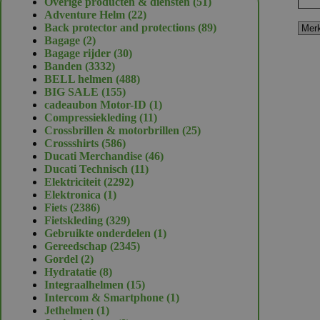
51
Overige producten & diensten
51
22
producten
Adventure Helm
22
producten
89
Back protector and protections
89
2
producten
Bagage
2
producten
30
Bagage rijder
30
3332
producten
Banden
3332
producten
488
BELL helmen
488
155
producten
BIG SALE
155
producten
1
cadeaubon Motor-ID
1
11
product
Compressiekleding
11
producten
25
Crossbrillen & motorbrillen
25
586
producten
Crossshirts
586
producten
46
Ducati Merchandise
46
11
producten
Ducati Technisch
11
2292
producten
Elektriciteit
2292
1
producten
Elektronica
1
2386
product
Fiets
2386
producten
329
Fietskleding
329
producten
1
Gebruikte onderdelen
1
2345
product
Gereedschap
2345
2
producten
Gordel
2
producten
8
Hydratatie
8
producten
15
Integraalhelmen
15
producten
1
Intercom & Smartphone
1
1
product
Jethelmen
1