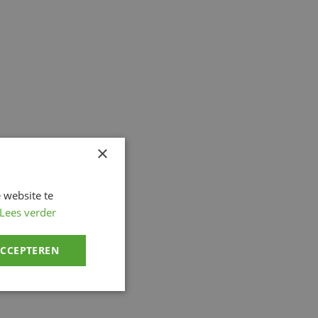
×
 website te
Lees verder
ACCEPTEREN