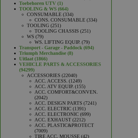
1
producten
Toebehoren UTV
1
product
664
TOOLING & WS
664
producten
334
CONSUMABLE
334
producten
334
CONS. CONSUMABLE
334
251
producten
TOOLING
251
producten
251
TOOLING CHASSIS
251
79
producten
WS
79
producten
79
WS. LIFTING EQUIP.
79
producten
694
Transport - Garage - Paddock
694
8
producten
Triumph Merchandise
8
1866
producten
Uitlaat
1866
producten
VEHICLE PARTS & ACCESSORIES
94299
94299
producten
22040
ACCESSORIES
22040
producten
1249
ACC. ACCESS.
1249
producten
155
ACC. ATV EQUIP.
155
producten
ACC. COMFORT&CONVEN.
2042
2042
producten
7241
ACC. DESIGN PARTS
7241
1391
producten
ACC. ELECTRIC
1391
producten
699
ACC. ELECTRONIC
699
2212
producten
ACC. EXHAUST
2212
producten
ACC. PLASTIC&PROTECT
7009
7009
producten
42
TIRE ACC. MOUSSE
42