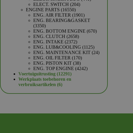
204
producten
ELECT. SWITCH
204
16550
producten
ENGINE PARTS
16550
producten
1901
ENG. AIR FILTER
1901
producten
ENG. BEARING&GASKET
3350
3350
producten
670
ENG. BOTTOM ENGINE
670
2658
producten
ENG. CLUTCH
2658
2372
producten
ENG. INTAKE
2372
producten
1125
ENG. LUB&COOLING
1125
producten
24
ENG. MAINTENANCE KIT
24
170
producten
ENG. OIL FILTER
170
38
producten
ENG. PISTON KIT
38
producten
4242
ENG. TOP ENGINE
4242
12291
producten
Voertuiguitrusting
12291
producten
Werkplaats toebehoren en
6
verbruiksartikelen
6
producten