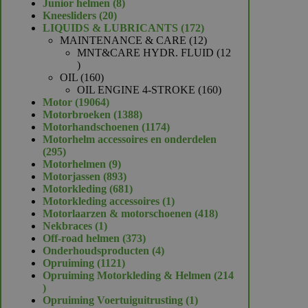
product
8
Junior helmen
8
20
producten
Kneesliders
20
producten
172
LIQUIDS & LUBRICANTS
172
producten
12
MAINTENANCE & CARE
12
producten
MNT&CARE HYDR. FLUID
12
12
producten
160
OIL
160
producten
160
OIL ENGINE 4-STROKE
160
19064
producten
Motor
19064
producten
1388
Motorbroeken
1388
producten
1174
Motorhandschoenen
1174
producten
Motorhelm accessoires en onderdelen
295
295
producten
9
Motorhelmen
9
producten
893
Motorjassen
893
producten
681
Motorkleding
681
producten
1
Motorkleding accessoires
1
product
418
Motorlaarzen & motorschoenen
418
1
producten
Nekbraces
1
product
373
Off-road helmen
373
producten
4
Onderhoudsproducten
4
1121
producten
Opruiming
1121
producten
Opruiming Motorkleding & Helmen
214
214
producten
1
Opruiming Voertuiguitrusting
1