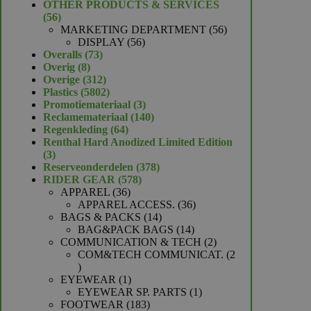
product
OTHER PRODUCTS & SERVICES
56
56
producten
56
MARKETING DEPARTMENT
56
56
producten
DISPLAY
56
73
producten
Overalls
73
8
producten
Overig
8
producten
312
Overige
312
producten
5802
Plastics
5802
producten
3
Promotiemateriaal
3
producten
140
Reclamemateriaal
140
64
producten
Regenkleding
64
producten
Renthal Hard Anodized Limited Edition
3
3
producten
378
Reserveonderdelen
378
578
producten
RIDER GEAR
578
36
producten
APPAREL
36
producten
36
APPAREL ACCESS.
36
14
producten
BAGS & PACKS
14
producten
14
BAG&PACK BAGS
14
producten
2
COMMUNICATION & TECH
2
producten
COM&TECH COMMUNICAT.
2
2
producten
1
EYEWEAR
1
product
1
EYEWEAR SP. PARTS
1
183
product
FOOTWEAR
183