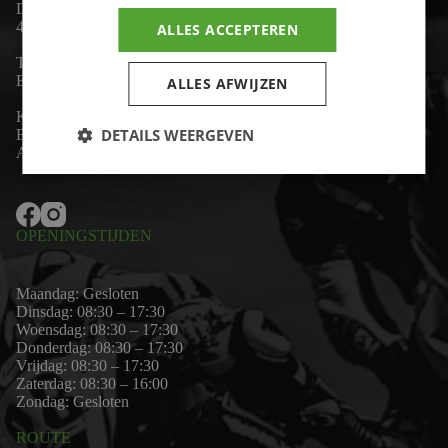
De Lind 17
4841 KC Prinsenbeek
ALLES ACCEPTEREN
Telefoon:
+31 (0)76 - 54 11 888
Email:
wim@motor-id.nl
ALLES AFWIJZEN
K.v.K: 80530338
DETAILS WEERGEVEN
B.T.W-nummer: NL861703947B01
Algemene voorwaarden
OPENINGSTIJDEN
Maandag: Gesloten
Dinsdag: 08:30 – 17:30
Woensdag: 08:30 – 17:30
Donderdag: 08:30 – 17:30
Vrijdag: 08:30 – 17:30
Zaterdag: 08:30 – 16:00
Zondag: Gesloten
ROUTE