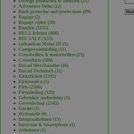
51
Overige producten & diensten
51
22
producten
Adventure Helm
22
producten
89
Back protector and protections
89
2
producten
Bagage
2
producten
30
Bagage rijder
30
3332
producten
Banden
3332
producten
488
BELL helmen
488
155
producten
BIG SALE
155
producten
1
cadeaubon Motor-ID
1
11
product
Compressiekleding
11
producten
25
Crossbrillen & motorbrillen
25
586
producten
Crossshirts
586
producten
46
Ducati Merchandise
46
11
producten
Ducati Technisch
11
2292
producten
Elektriciteit
2292
1
producten
Elektronica
1
2386
product
Fiets
2386
producten
329
Fietskleding
329
producten
1
Gebruikte onderdelen
1
2345
product
Gereedschap
2345
2
producten
Gordel
2
producten
8
Hydratatie
8
producten
15
Integraalhelmen
15
producten
1
Intercom & Smartphone
1
1
product
Jethelmen
1