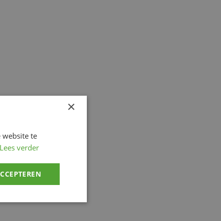
×
 website te
Lees verder
ACCEPTEREN