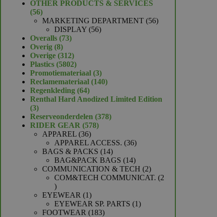
product
OTHER PRODUCTS & SERVICES
56
56
producten
56
MARKETING DEPARTMENT
56
56
producten
DISPLAY
56
73
producten
Overalls
73
8
producten
Overig
8
producten
312
Overige
312
producten
5802
Plastics
5802
producten
3
Promotiemateriaal
3
producten
140
Reclamemateriaal
140
64
producten
Regenkleding
64
producten
Renthal Hard Anodized Limited Edition
3
3
producten
378
Reserveonderdelen
378
578
producten
RIDER GEAR
578
36
producten
APPAREL
36
producten
36
APPAREL ACCESS.
36
14
producten
BAGS & PACKS
14
producten
14
BAG&PACK BAGS
14
producten
2
COMMUNICATION & TECH
2
producten
COM&TECH COMMUNICAT.
2
2
producten
1
EYEWEAR
1
product
1
EYEWEAR SP. PARTS
1
183
product
FOOTWEAR
183