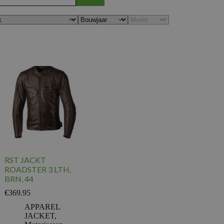
RST JACKT
ROADSTER 3 LTH,
BRN, 44
€
369.95
APPAREL
JACKET
,