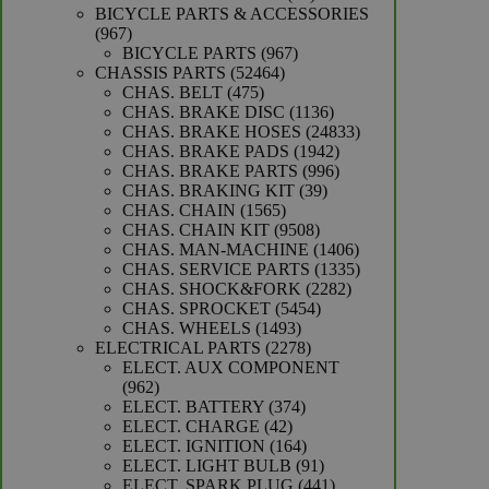
producten
BICYCLE PARTS & ACCESSORIES
967
967
producten
967
BICYCLE PARTS
967
52464
producten
CHASSIS PARTS
52464
475
producten
CHAS. BELT
475
producten
1136
CHAS. BRAKE DISC
1136
producten
24833
CHAS. BRAKE HOSES
24833
1942
producten
CHAS. BRAKE PADS
1942
producten
996
CHAS. BRAKE PARTS
996
39
producten
CHAS. BRAKING KIT
39
1565
producten
CHAS. CHAIN
1565
producten
9508
CHAS. CHAIN KIT
9508
producten
1406
CHAS. MAN-MACHINE
1406
producten
1335
CHAS. SERVICE PARTS
1335
2282
producten
CHAS. SHOCK&FORK
2282
5454
producten
CHAS. SPROCKET
5454
1493
producten
CHAS. WHEELS
1493
producten
2278
ELECTRICAL PARTS
2278
producten
ELECT. AUX COMPONENT
962
962
producten
374
ELECT. BATTERY
374
42
producten
ELECT. CHARGE
42
producten
164
ELECT. IGNITION
164
producten
91
ELECT. LIGHT BULB
91
producten
441
ELECT. SPARK PLUG
441