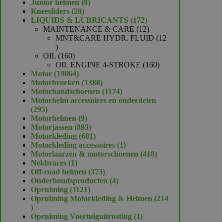
product
8
Junior helmen
8
20
producten
Kneesliders
20
producten
172
LIQUIDS & LUBRICANTS
172
producten
12
MAINTENANCE & CARE
12
producten
MNT&CARE HYDR. FLUID
12
12
producten
160
OIL
160
producten
160
OIL ENGINE 4-STROKE
160
19064
producten
Motor
19064
producten
1388
Motorbroeken
1388
producten
1174
Motorhandschoenen
1174
producten
Motorhelm accessoires en onderdelen
295
295
producten
9
Motorhelmen
9
producten
893
Motorjassen
893
producten
681
Motorkleding
681
producten
1
Motorkleding accessoires
1
product
418
Motorlaarzen & motorschoenen
418
1
producten
Nekbraces
1
product
373
Off-road helmen
373
producten
4
Onderhoudsproducten
4
1121
producten
Opruiming
1121
producten
Opruiming Motorkleding & Helmen
214
214
producten
1
Opruiming Voertuiguitrusting
1