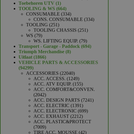
1
producten
Toebehoren UTV
1
product
664
TOOLING & WS
664
producten
334
CONSUMABLE
334
producten
334
CONS. CONSUMABLE
334
251
producten
TOOLING
251
producten
251
TOOLING CHASSIS
251
79
producten
WS
79
producten
79
WS. LIFTING EQUIP.
79
producten
694
Transport - Garage - Paddock
694
8
producten
Triumph Merchandise
8
1866
producten
Uitlaat
1866
producten
VEHICLE PARTS & ACCESSORIES
94299
94299
producten
22040
ACCESSORIES
22040
producten
1249
ACC. ACCESS.
1249
producten
155
ACC. ATV EQUIP.
155
producten
ACC. COMFORT&CONVEN.
2042
2042
producten
7241
ACC. DESIGN PARTS
7241
1391
producten
ACC. ELECTRIC
1391
producten
699
ACC. ELECTRONIC
699
2212
producten
ACC. EXHAUST
2212
producten
ACC. PLASTIC&PROTECT
7009
7009
producten
42
TIRE ACC. MOUSSE
42