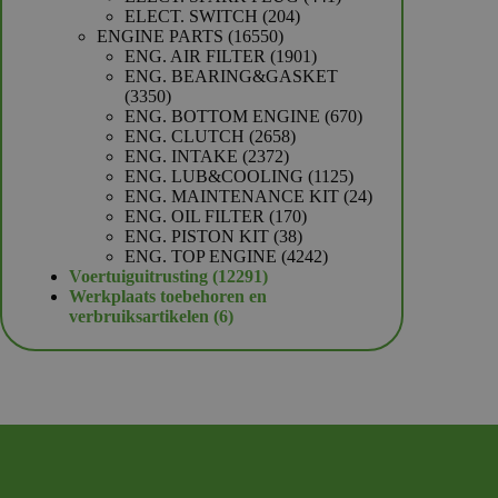
204
producten
ELECT. SWITCH
204
16550
producten
ENGINE PARTS
16550
producten
1901
ENG. AIR FILTER
1901
producten
ENG. BEARING&GASKET
3350
3350
producten
670
ENG. BOTTOM ENGINE
670
2658
producten
ENG. CLUTCH
2658
2372
producten
ENG. INTAKE
2372
producten
1125
ENG. LUB&COOLING
1125
producten
24
ENG. MAINTENANCE KIT
24
170
producten
ENG. OIL FILTER
170
38
producten
ENG. PISTON KIT
38
producten
4242
ENG. TOP ENGINE
4242
12291
producten
Voertuiguitrusting
12291
producten
Werkplaats toebehoren en
6
verbruiksartikelen
6
producten