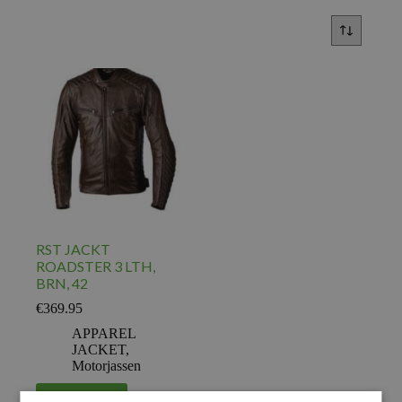
RST JACKT
ROADSTER 3 LTH,
BRN, 42
€
369.95
APPAREL
JACKET
,
Motorjassen
Voeg toe