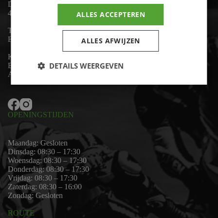
De Lind 17
4841 KC Prinsenbeek
ALLES ACCEPTEREN
Telefoon:
+31 (0)76 - 54 11 888
Email:
wim@motor-id.nl
ALLES AFWIJZEN
K.v.K: 80530338
DETAILS WEERGEVEN
B.T.W-nummer: NL861703947B01
Algemene voorwaarden
OPENINGSTIJDEN
Maandag: Gesloten
Dinsdag: 08:30 – 17:30
Woensdag: 08:30 – 17:30
Donderdag: 08:30 – 17:30
Vrijdag: 08:30 – 17:30
Zaterdag: 08:30 – 16:00
Zondag: Gesloten
ROUTE