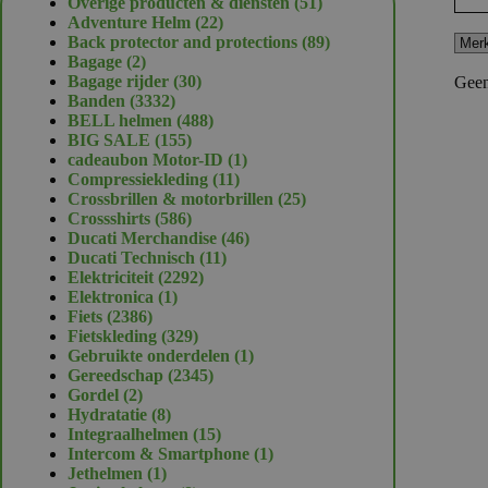
51
Overige producten & diensten
51
22
producten
Adventure Helm
22
producten
89
Back protector and protections
89
2
producten
Bagage
2
producten
30
Bagage rijder
30
Geen
3332
producten
Banden
3332
producten
488
BELL helmen
488
155
producten
BIG SALE
155
producten
1
cadeaubon Motor-ID
1
11
product
Compressiekleding
11
producten
25
Crossbrillen & motorbrillen
25
586
producten
Crossshirts
586
producten
46
Ducati Merchandise
46
11
producten
Ducati Technisch
11
2292
producten
Elektriciteit
2292
1
producten
Elektronica
1
2386
product
Fiets
2386
producten
329
Fietskleding
329
producten
1
Gebruikte onderdelen
1
2345
product
Gereedschap
2345
2
producten
Gordel
2
producten
8
Hydratatie
8
producten
15
Integraalhelmen
15
producten
1
Intercom & Smartphone
1
1
product
Jethelmen
1