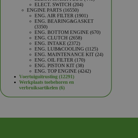
204
producten
ELECT. SWITCH
204
16550
producten
ENGINE PARTS
16550
producten
1901
ENG. AIR FILTER
1901
producten
ENG. BEARING&GASKET
3350
3350
producten
670
ENG. BOTTOM ENGINE
670
2658
producten
ENG. CLUTCH
2658
2372
producten
ENG. INTAKE
2372
producten
1125
ENG. LUB&COOLING
1125
producten
24
ENG. MAINTENANCE KIT
24
170
producten
ENG. OIL FILTER
170
38
producten
ENG. PISTON KIT
38
producten
4242
ENG. TOP ENGINE
4242
12291
producten
Voertuiguitrusting
12291
producten
Werkplaats toebehoren en
6
verbruiksartikelen
6
producten