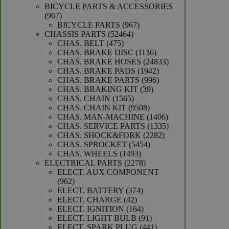
producten
BICYCLE PARTS & ACCESSORIES
967
967
producten
967
BICYCLE PARTS
967
52464
producten
CHASSIS PARTS
52464
475
producten
CHAS. BELT
475
producten
1136
CHAS. BRAKE DISC
1136
producten
24833
CHAS. BRAKE HOSES
24833
1942
producten
CHAS. BRAKE PADS
1942
producten
996
CHAS. BRAKE PARTS
996
39
producten
CHAS. BRAKING KIT
39
1565
producten
CHAS. CHAIN
1565
producten
9508
CHAS. CHAIN KIT
9508
producten
1406
CHAS. MAN-MACHINE
1406
producten
1335
CHAS. SERVICE PARTS
1335
2282
producten
CHAS. SHOCK&FORK
2282
5454
producten
CHAS. SPROCKET
5454
1493
producten
CHAS. WHEELS
1493
producten
2278
ELECTRICAL PARTS
2278
producten
ELECT. AUX COMPONENT
962
962
producten
374
ELECT. BATTERY
374
42
producten
ELECT. CHARGE
42
producten
164
ELECT. IGNITION
164
producten
91
ELECT. LIGHT BULB
91
producten
441
ELECT. SPARK PLUG
441