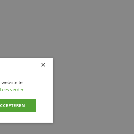
×
 website te
Lees verder
ACCEPTEREN