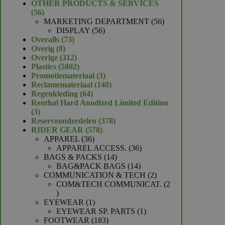
product
OTHER PRODUCTS & SERVICES
56
56
producten
56
MARKETING DEPARTMENT
56
56
producten
DISPLAY
56
73
producten
Overalls
73
8
producten
Overig
8
producten
312
Overige
312
producten
5802
Plastics
5802
producten
3
Promotiemateriaal
3
producten
140
Reclamemateriaal
140
64
producten
Regenkleding
64
producten
Renthal Hard Anodized Limited Edition
3
3
producten
378
Reserveonderdelen
378
578
producten
RIDER GEAR
578
36
producten
APPAREL
36
producten
36
APPAREL ACCESS.
36
14
producten
BAGS & PACKS
14
producten
14
BAG&PACK BAGS
14
producten
2
COMMUNICATION & TECH
2
producten
COM&TECH COMMUNICAT.
2
2
producten
1
EYEWEAR
1
product
1
EYEWEAR SP. PARTS
1
183
product
FOOTWEAR
183