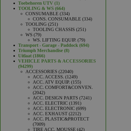
1
producten
Toebehoren UTV
1
product
664
TOOLING & WS
664
producten
334
CONSUMABLE
334
producten
334
CONS. CONSUMABLE
334
251
producten
TOOLING
251
producten
251
TOOLING CHASSIS
251
79
producten
WS
79
producten
79
WS. LIFTING EQUIP.
79
producten
694
Transport - Garage - Paddock
694
8
producten
Triumph Merchandise
8
1866
producten
Uitlaat
1866
producten
VEHICLE PARTS & ACCESSORIES
94299
94299
producten
22040
ACCESSORIES
22040
producten
1249
ACC. ACCESS.
1249
producten
155
ACC. ATV EQUIP.
155
producten
ACC. COMFORT&CONVEN.
2042
2042
producten
7241
ACC. DESIGN PARTS
7241
1391
producten
ACC. ELECTRIC
1391
producten
699
ACC. ELECTRONIC
699
2212
producten
ACC. EXHAUST
2212
producten
ACC. PLASTIC&PROTECT
7009
7009
producten
42
TIRE ACC. MOUSSE
42