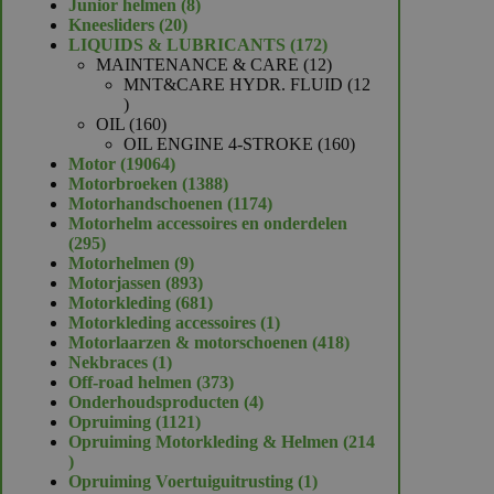
product
8
Junior helmen
8
20
producten
Kneesliders
20
producten
172
LIQUIDS & LUBRICANTS
172
producten
12
MAINTENANCE & CARE
12
producten
MNT&CARE HYDR. FLUID
12
12
producten
160
OIL
160
producten
160
OIL ENGINE 4-STROKE
160
19064
producten
Motor
19064
producten
1388
Motorbroeken
1388
producten
1174
Motorhandschoenen
1174
producten
Motorhelm accessoires en onderdelen
295
295
producten
9
Motorhelmen
9
producten
893
Motorjassen
893
producten
681
Motorkleding
681
producten
1
Motorkleding accessoires
1
product
418
Motorlaarzen & motorschoenen
418
1
producten
Nekbraces
1
product
373
Off-road helmen
373
producten
4
Onderhoudsproducten
4
1121
producten
Opruiming
1121
producten
Opruiming Motorkleding & Helmen
214
214
producten
1
Opruiming Voertuiguitrusting
1