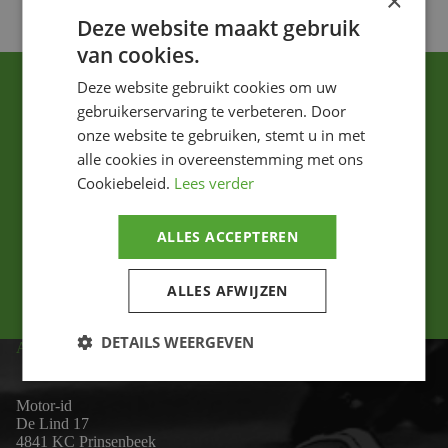
×
Deze website maakt gebruik
van cookies.
Deze website gebruikt cookies om uw
gebruikerservaring te verbeteren. Door
onze website te gebruiken, stemt u in met
alle cookies in overeenstemming met ons
Cookiebeleid.
Lees verder
Ik ga akkoord met het privacybeleid.
ALLES ACCEPTEREN
Versturen
ALLES AFWIJZEN
DETAILS WEERGEVEN
ADRES
Motor-id
De Lind 17
4841 KC Prinsenbeek