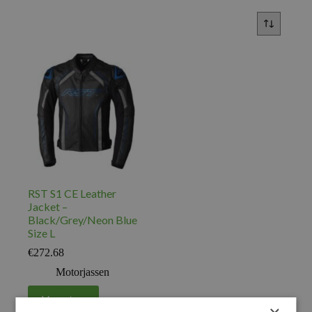
RST S1 CE Leather
Jacket –
Black/Grey/Neon Blue
Size L
€
272.68
Motorjassen
Voeg toe