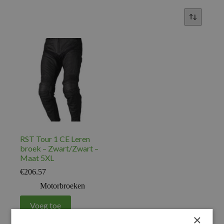
RST Tour 1 CE Leren
broek – Zwart/Zwart –
Maat 5XL
€
206.57
Motorbroeken
Voeg toe
×